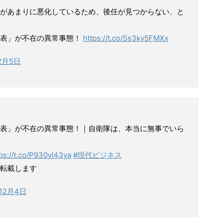
があまりに悪化しているため、後任が見つからない、と
代表」が不在の異常事態！
https://t.co/Ss3ky5FMXx
12月5日
代表」が不在の異常事態！｜自衛隊は、本当に無事でいら
ps://t.co/P930yI43ya
#現代ビジネス
転載します
年12月4日