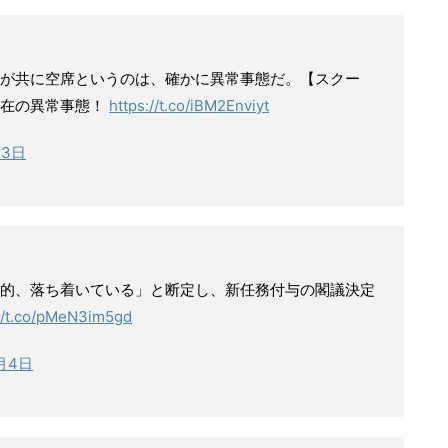
官が共に空席というのは、確かに異常事態だ。【スクー
不在の異常事態！
https://t.co/iBM2Enviyt
月3日
的、落ち着いている」と断定し、新任務付与の閣議決定
://t.co/pMeN3im5gd
2月4日