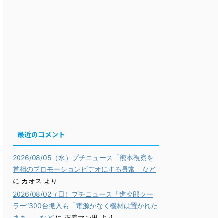
最近のコメント
2026/08/05（水）プチニュース「熊本視察を
首相のプロモーションビデオにする異常」など
に
カオス
より
2026/08/02（日）プチニュース「進次郎クー
ラー”300台搬入も「電源がなく機材は置かれた
まま」」など
に
正義マン界
より