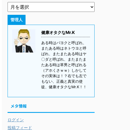
管理人
健康オタクなMr.K
ある時はパヨクと呼ばれ、
またある時はネトウヨと呼
ばれ、またまたある時はヤ
〇ダと呼ばれ、またまたま
たある時は草男と呼ばれる
（アホくさｗｗ）しかして
その実体は！？右でも左で
もない、正義と真実の使
徒、健康オタクなMr.K！！
メタ情報
ログイン
投稿フィード