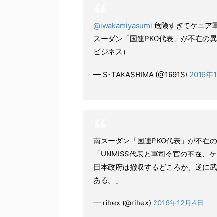
@iwakamiyasumi
危険すぎてケニア
スーダン「国連PKO代表」が不在の
ビジネス）
— S･TAKASHIMA (@1691S)
2016年
南スーダン「国連PKO代表」が不在
「UNMISS代表と軍司令官の不在
日本政府は撤収するどころか、逆に武
ある。」
— rihex (@rihex)
2016年12月4日