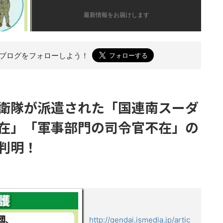
最新情報をお届けします
のブログを
フォローしよう！
衛隊が派遣された「国連南スーダ
在」「軍事部門の司令官不在」の
判明！
http://gendai.ismedia.jp/artic