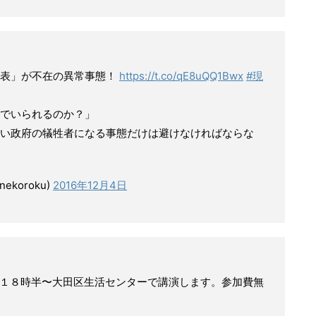
代表」が不在の異常事態！
https://t.co/qE8uQQ1Bwx
#現
でいられるのか？」
い政府の犠牲者になる事態だけは避けなければならな
koroku)
2016年12月4日
１８時半〜大田区生活センターで講演します。参加費無