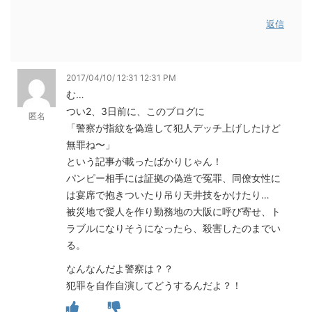
返信
2017/04/10/ 12:31 12:31 PM
む…
つい2、3日前に、このブログに
匿名
「警察が指紋を偽造して犯人デッチ上げしたけど
無罪ね〜」
という記事が載ったばかりじゃん！
パンピー相手には証拠の偽造で冤罪、同僚女性に
は宴席で抱きついたり吊り天井技をかけたり…
被災地で愛人を作り勤務地の大阪に呼び寄せ、ト
ラブルになりそうになったら、殺害したのまでい
る。
なんなんだよ警察は？？
犯罪を自作自演してどうするんだよ？！