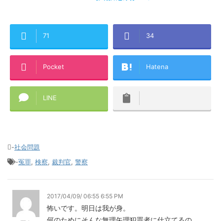
71
34
Pocket
Hatena
LINE
-
社会問題
-
冤罪
,
検察
,
裁判官
,
警察
2017/04/09/ 06:55 6:55 PM
怖いです。明日は我が身。
何のためにそんな無理矢理犯罪者に仕立てるの