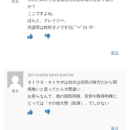
匿名
か？
ここですよね。
ほんと、クレイジー。
共謀罪は絶対ダメです(((; ﾟーﾟ))) ｺﾜｰ
返信
2017/04/09/ 08:40 8:40 PM
ネトウヨ・ネトサポは自分は自民の味方だから関
係無いと思ってたら大間違い
匿名
お前らなんて、他の国民同様、安倍や既得利権に
とっては「その他大勢（奴隷）」でしかない
返信