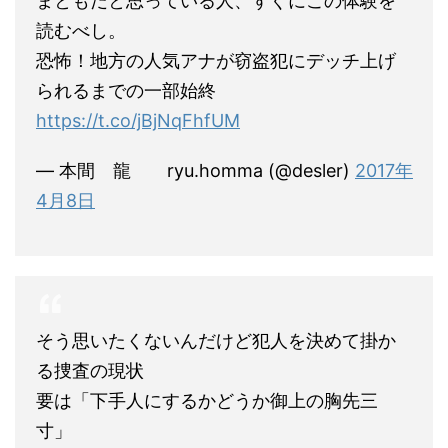
まともだと思っている人、すぐにこの体験を
読むべし。
恐怖！地方の人気アナが窃盗犯にデッチ上げ
られるまでの一部始終
https://t.co/jBjNqFhfUM
— 本間 龍 ryu.homma (@desler)
2017年
4月8日
そう思いたくないんだけど犯人を決めて掛か
る捜査の現状
要は「下手人にするかどうか御上の胸先三
寸」