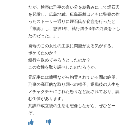
だが、検察は刑事の言い分を鵜呑みにして煙石氏
を起訴し、広島地裁、広島高裁はともに警察の作
ったストーリー通りに煙石氏が窃盗を行ったと
「推認」し、懲役1年、執行猶予3年の判決を下し
たのだった。」」
発端のこの女性の主張に問題がある気がする。
ボケてたのか？
銀行を嵌めてやろうとしたのか？
この女性を取り調べしたのだろうか。
元記事には簡明ながら拘置されている間の絶望、
刑事の高圧的な取り調べの様子、退職後の人生を
メチャクチャにされた怒りなど記されており、読
む価値があります。
共謀罪成立後の生活を想像しながら、ぜひどー
ぞ。