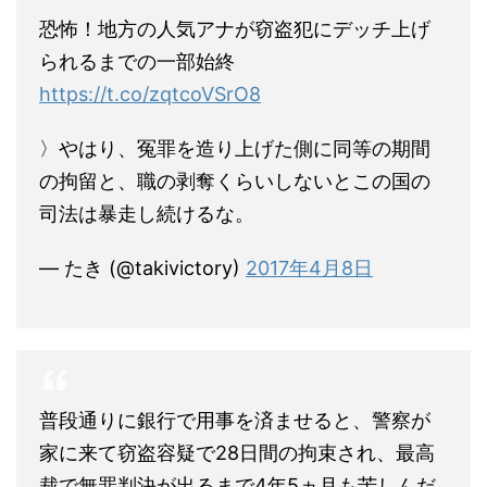
恐怖！地方の人気アナが窃盗犯にデッチ上げ
られるまでの一部始終
https://t.co/zqtcoVSrO8
〉やはり、冤罪を造り上げた側に同等の期間
の拘留と、職の剥奪くらいしないとこの国の
司法は暴走し続けるな。
— たき (@takivictory)
2017年4月8日
普段通りに銀行で用事を済ませると、警察が
家に来て窃盗容疑で28日間の拘束され、最高
裁で無罪判決が出るまで4年5ヵ月も苦しんだ