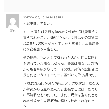
2017/04/09/ 10:36 10:36 PM
元記事開けてみた。
匿名
＞ この事件は銀行を訪れた女性が封筒を記帳台に
置き忘れたことが発端だった。女性はその封筒に
現金6万6600円が入っていたと主張し、広島県警
に窃盗被害を申告した。
その結果、犯人として疑われたのが、同日に同行
を訪れていた煙石氏だった。警察は煙石氏が封筒
から現金を抜き取って、その後、封筒を記帳台に
戻したというストーリーに基づいて取り調べた。
＞ 後に煙石氏が見た防犯カメラの映像は、煙石氏
が封筒から現金を盗んだと主張するには、あまり
に不鮮明なものだった。また、現金を盗んだとさ
れる封筒からは煙石氏の指紋は検出されなかっ
た。