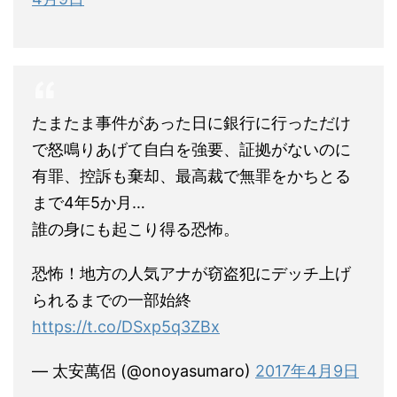
たまたま事件があった日に銀行に行っただけ
で怒鳴りあげて自白を強要、証拠がないのに
有罪、控訴も棄却、最高裁で無罪をかちとる
まで4年5か月…
誰の身にも起こり得る恐怖。
恐怖！地方の人気アナが窃盗犯にデッチ上げ
られるまでの一部始終
https://t.co/DSxp5q3ZBx
— 太安萬侶 (@onoyasumaro)
2017年4月9日