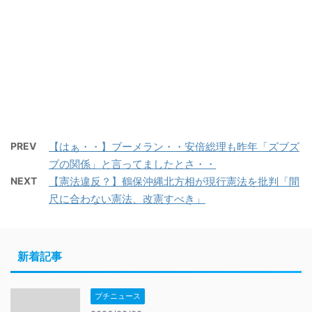
PREV
【はぁ・・】ブーメラン・・安倍総理も昨年「ズブズ
ブの関係」と言ってましたとさ・・
NEXT
【憲法違反？】鶴保沖縄北方相が現行憲法を批判「間
尺に合わない憲法、改憲すべき」
新着記事
プチニュース