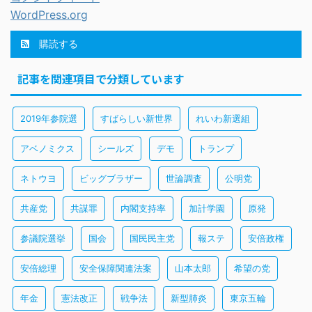
WordPress.org
購読する
記事を関連項目で分類しています
2019年参院選
すばらしい新世界
れいわ新選組
アベノミクス
シールズ
デモ
トランプ
ネトウヨ
ビッグブラザー
世論調査
公明党
共産党
共謀罪
内閣支持率
加計学園
原発
参議院選挙
国会
国民民主党
報ステ
安倍政権
安倍総理
安全保障関連法案
山本太郎
希望の党
年金
憲法改正
戦争法
新型肺炎
東京五輪