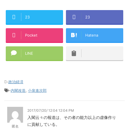
23
23
Pocket
Hatena
LINE
-
政治経済
-
内閣改造
,
小泉進次郎
2017/07/20/ 12:04 12:04 PM
入閣云々の報道は、その者の能力以上の虚像作り
に貢献している。
匿名