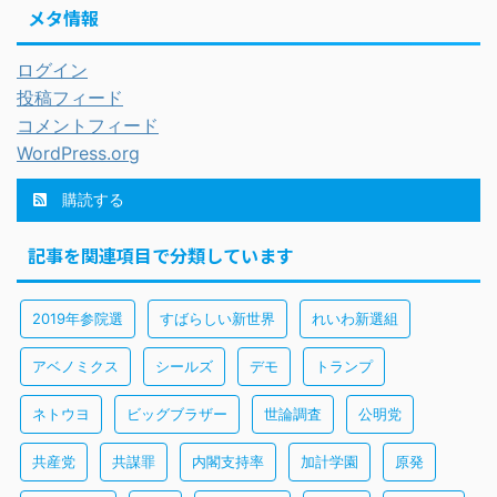
メタ情報
ログイン
投稿フィード
コメントフィード
WordPress.org
購読する
記事を関連項目で分類しています
2019年参院選
すばらしい新世界
れいわ新選組
アベノミクス
シールズ
デモ
トランプ
ネトウヨ
ビッグブラザー
世論調査
公明党
共産党
共謀罪
内閣支持率
加計学園
原発