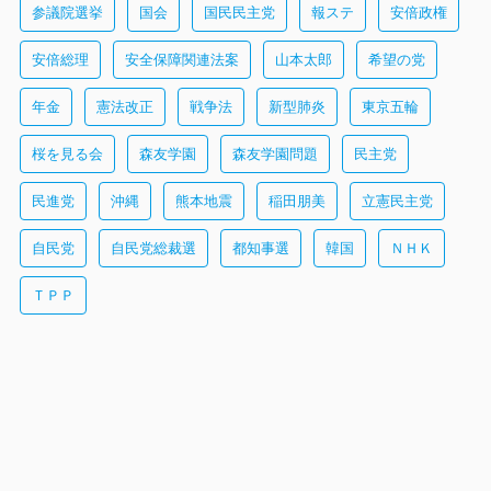
参議院選挙
国会
国民民主党
報ステ
安倍政権
安倍総理
安全保障関連法案
山本太郎
希望の党
年金
憲法改正
戦争法
新型肺炎
東京五輪
桜を見る会
森友学園
森友学園問題
民主党
民進党
沖縄
熊本地震
稲田朋美
立憲民主党
自民党
自民党総裁選
都知事選
韓国
ＮＨＫ
ＴＰＰ