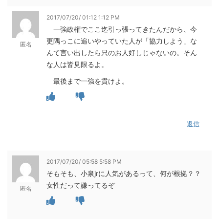
2017/07/20/ 01:12 1:12 PM
一強政権でここ迄引っ張ってきたんだから、今
更隅っこに追いやっていた人が「協力しよう」な
匿名
んて言い出したら只のお人好しじゃないの。そん
な人は皆見限るよ。
最後まで一強を貫けよ。
返信
2017/07/20/ 05:58 5:58 PM
そもそも、小泉jrに人気があるって、何が根拠？？
女性だって嫌ってるぞ
匿名