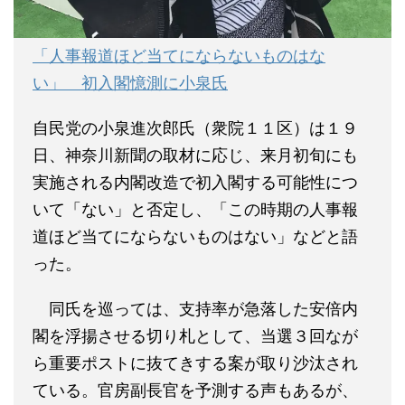
「人事報道ほど当てにならないものはな
い」 初入閣憶測に小泉氏
自民党の小泉進次郎氏（衆院１１区）は１９
日、神奈川新聞の取材に応じ、来月初旬にも
実施される内閣改造で初入閣する可能性につ
いて「ない」と否定し、「この時期の人事報
道ほど当てにならないものはない」などと語
った。
同氏を巡っては、支持率が急落した安倍内
閣を浮揚させる切り札として、当選３回なが
ら重要ポストに抜てきする案が取り沙汰され
ている。官房副長官を予測する声もあるが、