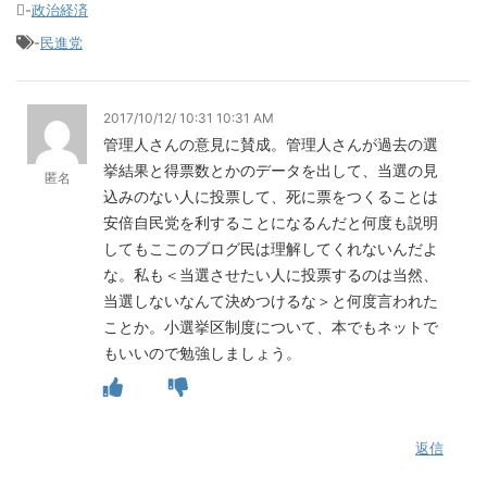
-
政治経済
-
民進党
2017/10/12/ 10:31 10:31 AM
管理人さんの意見に賛成。管理人さんが過去の選
挙結果と得票数とかのデータを出して、当選の見
匿名
込みのない人に投票して、死に票をつくることは
安倍自民党を利することになるんだと何度も説明
してもここのブログ民は理解してくれないんだよ
な。私も＜当選させたい人に投票するのは当然、
当選しないなんて決めつけるな＞と何度言われた
ことか。小選挙区制度について、本でもネットで
もいいので勉強しましょう。
返信