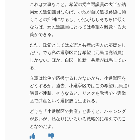
これは大事なこと。希望の党当選議員の大半が結
局元民進党議員ならば、小池が自民追従路線に傾
くことの抑制になるし、小池がもしそちらに傾く
ならば、元民進議員にとっては希望を離党する大
義ができる。
ただ、政党としては立憲と共産の両方の応援をし
たい。でも私の選挙区には希望（元民進党議員）
しかない。ほか、自民・維新・共産が出馬してい
る。
立憲は比例で応援するしかないから、小選挙区を
どうするか。過去、小選挙区ではこの希望(元民進)
議員が連勝。そうなると、リスクを覚悟で小選挙
区で共産という選択肢も生まれる。
どうも「小選挙区で共産」と書くと、バッシング
が多いが、私なりにいろいろ戦略的に考えてのこ
となのだよ。