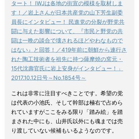
タート！ IWJは各地の街宣の模様を取材しま
す！／岩上さんが日本共産党の山下芳生副委
員長にインタビュー！ 民進党の分裂が野党共
闘に与えた影響について、『市民と野党の共
闘は一晩の談合で壊されるほどやわなもので
はない』と回答！／419年前に朝鮮から連行さ
れた陶工技術者を祖先に持つ薩摩焼の窯元・
15代沈壽官氏に岩上安身がインタビュー！」
2017.10.12日号～No.1854号～
これは非常に注目すべきことです。希望の党
は代表の小池氏、そして幹部は極右で占めら
れていますがここをみる限り「踏み絵」を踏
まされた中にも、山井氏以外にも魂までは売
り渡していない候補もいるようなのです。