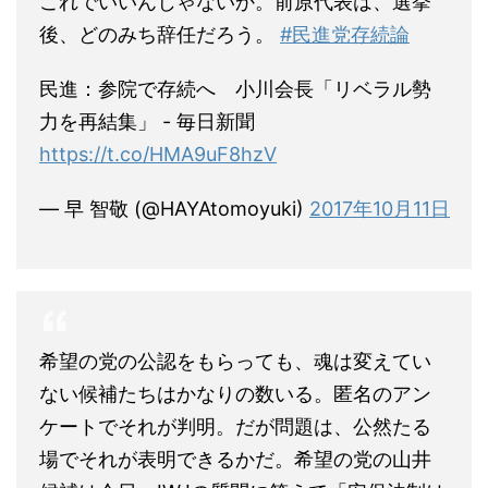
これでいいんじゃないか。前原代表は、選挙
後、どのみち辞任だろう。
#民進党存続論
民進：参院で存続へ 小川会長「リベラル勢
力を再結集」 - 毎日新聞
https://t.co/HMA9uF8hzV
— 早 智敬 (@HAYAtomoyuki)
2017年10月11日
希望の党の公認をもらっても、魂は変えてい
ない候補たちはかなりの数いる。匿名のアン
ケートでそれが判明。だが問題は、公然たる
場でそれが表明できるかだ。希望の党の山井