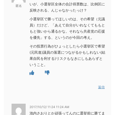
いが、小選挙区全体の合計得票数は、比例区に
匿名
反映される、んじゃなかったっけ？
小選挙区で勝ってほしいのは、その希望（元議
員）だけど、「あえて自分がいれなくてももと
もと強いから通るかな。それなら共産党の応援
を優先」する、というのが今回の考え。
その投票行為がひょっとしたら小選挙区で希望
(元民進)議員の落選につながるかもしれない(結
果自民を利する)リスクもなきにしもあらずと
いうこと。
返信
2017/10/12/ 11:24 11:24 AM
池内さおりとか頑張ってんのに選挙前に勝てま