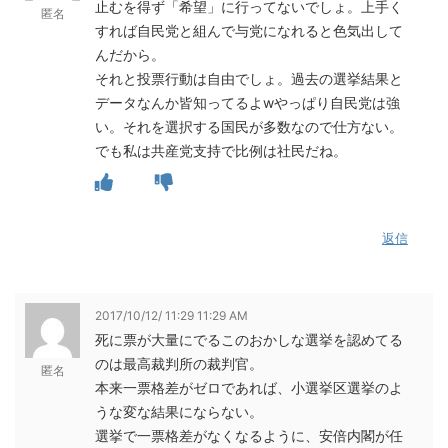
止むを得ず「希望」に行ってないでしょ。上手く
匿名
すれば自民党と組んで与党になれると色気出して
んだから。
それと投票行動は自由でしょ。過去の選挙結果と
データなんか皆知ってるよwやっぱり自民党は強
い。それを選択する国民が多数なので仕方ない。
でも私は共産党支持で比例は社民だね。
返信
2017/10/12/ 11:29 11:29 AM
死に票が大量にでるこのおかしな選挙を認めてる
のは最高裁判所の裁判官。
匿名
本来一票格差がゼロであれば、小選挙区選挙のよ
うな変な結果にならない。
選挙で一票格差がなくなるように、安倍内閣が任