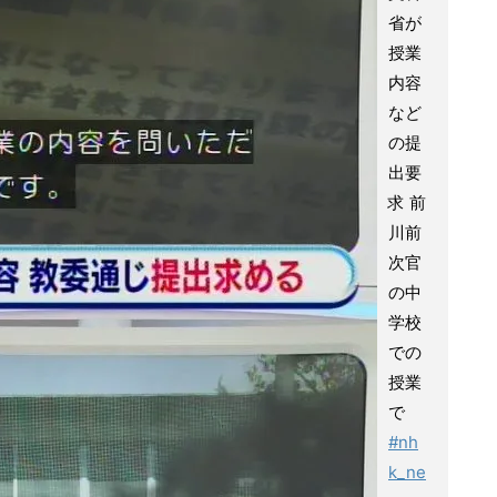
省が
授業
内容
など
の提
出要
求 前
川前
次官
の中
学校
での
授業
で
#nh
k_ne