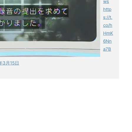
ws
http
s://t.
co/h
HmK
6Nn
a7B
8年3月15日