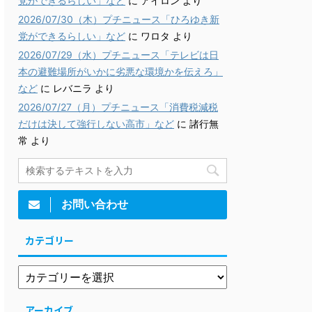
党ができるらしい」など
に
アイロン
より
2026/07/30（木）プチニュース「ひろゆき新
党ができるらしい」など
に
ワロタ
より
2026/07/29（水）プチニュース「テレビは日
本の避難場所がいかに劣悪な環境かを伝えろ」
など
に
レバニラ
より
2026/07/27（月）プチニュース「消費税減税
だけは決して強行しない高市」など
に
諸行無
常
より
お問い合わせ
カテゴリー
アーカイブ