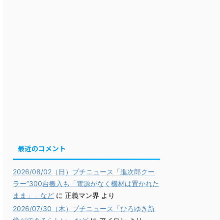
最近のコメント
2026/08/02（日）プチニュース「進次郎クー
ラー”300台搬入も「電源がなく機材は置かれた
まま」」など
に
正義マン界
より
2026/07/30（木）プチニュース「ひろゆき新