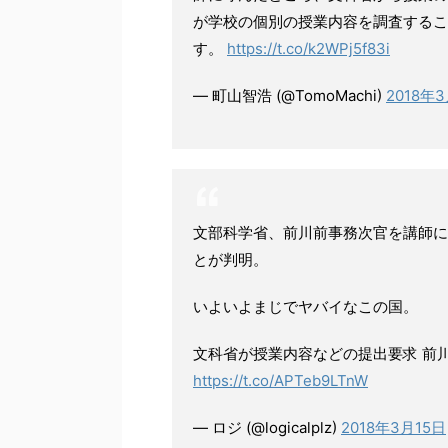
が学校の個別の授業内容を調査するこ
す。
https://t.co/k2WPj5f83i
— 町山智浩 (@TomoMachi)
2018年
文部科学省、前川前事務次官を講師に
とが判明。
いよいよまじでヤバイなこの国。
文科省が授業内容などの提出要求 前川
https://t.co/APTeb9LTnW
— ロジ (@logicalplz)
2018年3月15日