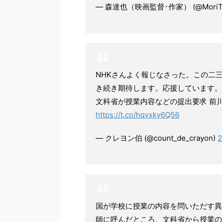
— 森達也（映画監督･作家） (@MoriTat
NHKさんよく報じなさった。この二
き続き期待します。応援しています
文科省が授業内容などの提出要求 前川
https://t.co/hqvxky6Q56
— クレヨン伯 (@count_de_crayon)
国が学校に授業の内容を問いただす異
師に呼んだところ、文科省から授業の