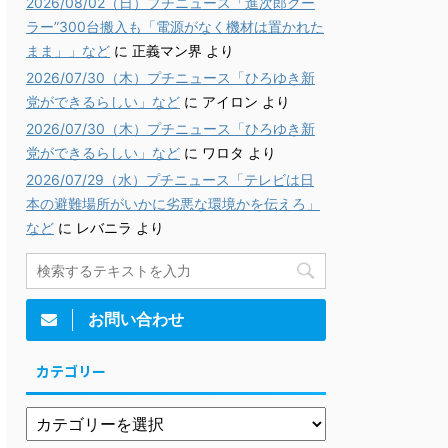
2026/08/02（日）プチニュース「進次郎クー
ラー”300台搬入も「電源がなく機材は置かれた
まま」」など
に
正義マン界
より
2026/07/30（木）プチニュース「ひろゆき新
党ができるらしい」など
に
アイロン
より
2026/07/30（木）プチニュース「ひろゆき新
党ができるらしい」など
に
ワロタ
より
2026/07/29（水）プチニュース「テレビは日
本の避難場所がいかに劣悪な環境かを伝えろ」
など
に
レバニラ
より
お問い合わせ
カテゴリー