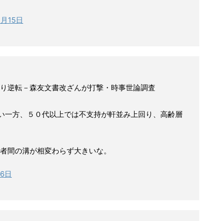
3月15日
り逆転－森友文書改ざんが打撃・時事世論調査
い一方、５０代以上では不支持が軒並み上回り、高齢層
者間の溝が相変わらず大きいな。
16日