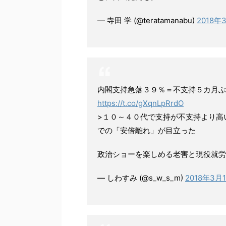
— 寺田 学 (@teratamanabu)
2018年
内閣支持急落３９％＝不支持５カ月ぶ
https://t.co/gXqnLpRrdO
>１０～４０代で支持が不支持より高
での「安倍離れ」が目立った
政治ショーを楽しめる老害と現役就労
— しわすみ (@s_w_s_m)
2018年3月