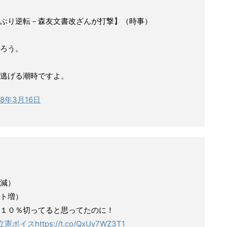
ぶり逆転－森友文書改ざんが打撃】（時事）
ろう。
逃げる潮時ですよ。
18年3月16日
減）
ト増）
１０％切ってると思ってたのに！
立憲ボイス
https://t.co/QxUy7WZ3T1