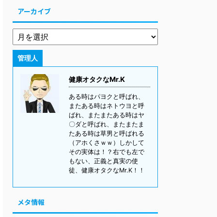
アーカイブ
管理人
健康オタクなMr.K
ある時はパヨクと呼ばれ、
またある時はネトウヨと呼
ばれ、またまたある時はヤ
〇ダと呼ばれ、またまたま
たある時は草男と呼ばれる
（アホくさｗｗ）しかして
その実体は！？右でも左で
もない、正義と真実の使
徒、健康オタクなMr.K！！
メタ情報