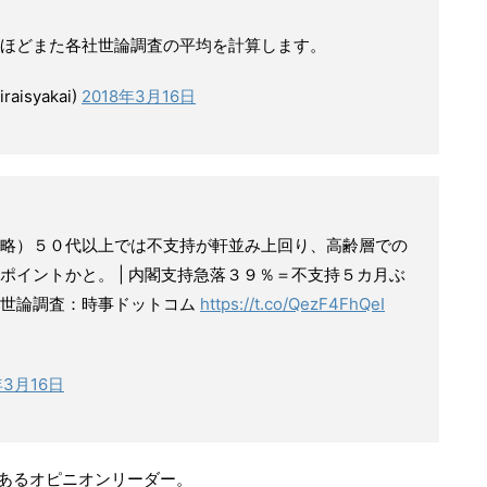
ほどまた各社世論調査の平均を計算します。
isyakai)
2018年3月16日
略）５０代以上では不支持が軒並み上回り、高齢層での
ポイントかと。 | 内閣支持急落３９％＝不支持５カ月ぶ
事世論調査：時事ドットコム
https://t.co/QezF4FhQeI
年3月16日
があるオピニオンリーダー。