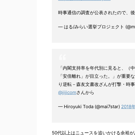
時事通信の調査が公表されたので、後
— はる/みらい選挙プロジェクト (@mira
「内閣支持率を年代別に見ると、（中
「安倍離れ」が目立った。」が重要な
り逆転－森友文書改ざんが打撃・時
@jijicom
さんから
— Hiroyuki Toda (@mai7star)
2018
50代以上はニュースを追いかける余裕