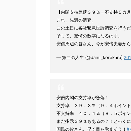
【内閣支持急落３９％＝不支持５カ月
これ、先週の調査。
この土日に各社緊急世論調査を行うだ
そして、驚愕の数字になるはず。
安倍周辺の皆さん、今が安倍夫妻から
— 第二の人生 (@daini_korekara)
20
安倍内閣の支持率が急落！
支持率 ３９．３％（９．４ポイント
不支持率 ４０．４％（８．５ポイン
まだ指示３９％もあるの？！とっくに
国民の皆さん、早く目を覚まそう！
#