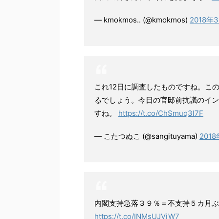
— kmokmos.. (@kmokmos)
2018年
これ12日に調査したものですね。こ
るでしょう。今日の官邸前抗議のイン
すね。
https://t.co/ChSmuq3l7F
— こたつぬこ (@sangituyama)
201
内閣支持急落３９％＝不支持５カ月ぶ
https://t.co/INMsUJVjW7