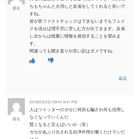
ちもちゃんと火消しと反省をしてくれると良いで
匿名
すね。
皆が皆ファクトチェックはできないまでもフェイ
クを流せば理不尽に苦しむ方が出てきます。反省
し次からは慎重に情報を発信することを望みま
す。
間違っても開き直りや言い訳はダメですね。
返信
2018/05/23/ 09:41 9:41 PM
人はツイッターのガセに何回も騙され何も信用し
なくなっていくんだ
匿名
賢くなると言えばいいか（笑）
ガセがあぶり出される自浄作用が働くだけマシだ