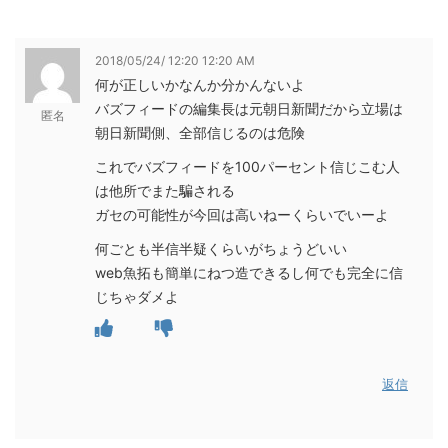
2018/05/24/ 12:20 12:20 AM
何が正しいかなんか分かんないよ
バズフィードの編集長は元朝日新聞だから立場は
匿名
朝日新聞側、全部信じるのは危険
これでバズフィードを100パーセント信じこむ人
は他所でまた騙される
ガセの可能性が今回は高いねーくらいでいーよ
何ごとも半信半疑くらいがちょうどいい
web魚拓も簡単にねつ造できるし何でも完全に信
じちゃダメよ
返信