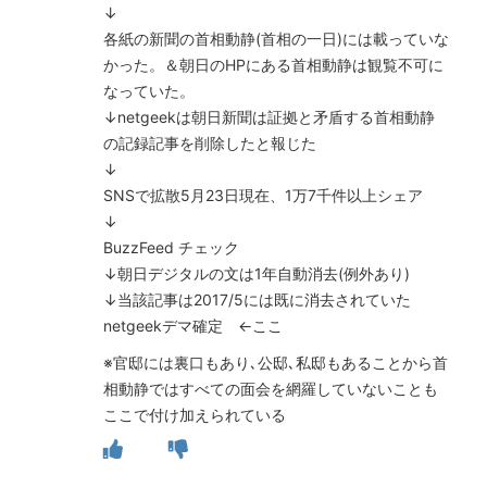
↓
各紙の新聞の首相動静(首相の一日)には載っていな
かった。＆朝日のHPにある首相動静は観覧不可に
なっていた。
↓netgeekは朝日新聞は証拠と矛盾する首相動静
の記録記事を削除したと報じた
↓
SNSで拡散5月23日現在、1万7千件以上シェア
↓
BuzzFeed チェック
↓朝日デジタルの文は1年自動消去(例外あり)
↓当該記事は2017/5には既に消去されていた
netgeekデマ確定 ←ここ
※官邸には裏口もあり､公邸､私邸もあることから首
相動静ではすべての面会を網羅していないことも
ここで付け加えられている