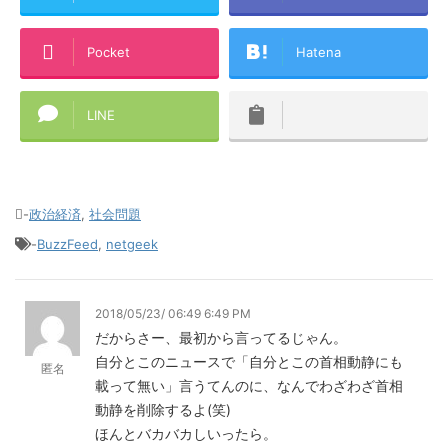
Pocket
Hatena
LINE
-
政治経済
,
社会問題
-
BuzzFeed
,
netgeek
2018/05/23/ 06:49 6:49 PM
だからさー、最初から言ってるじゃん。
自分とこのニュースで「自分とこの首相動静にも
匿名
載って無い」言うてんのに、なんでわざわざ首相
動静を削除するよ(笑)
ほんとバカバカしいったら。