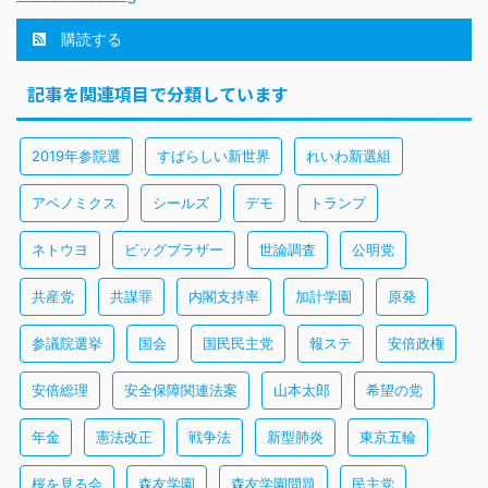
購読する
記事を関連項目で分類しています
2019年参院選
すばらしい新世界
れいわ新選組
アベノミクス
シールズ
デモ
トランプ
ネトウヨ
ビッグブラザー
世論調査
公明党
共産党
共謀罪
内閣支持率
加計学園
原発
参議院選挙
国会
国民民主党
報ステ
安倍政権
安倍総理
安全保障関連法案
山本太郎
希望の党
年金
憲法改正
戦争法
新型肺炎
東京五輪
桜を見る会
森友学園
森友学園問題
民主党