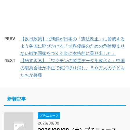
PREV
【反日政策】北朝鮮が日本の「憲法改正」に警戒する
よう各国に呼びかける「世界侵略のための危険極まり
ない戦争国家をつくる道に本格的に乗り出した」
NEXT
【酷すぎる】「ワクチンの製造データを改ざん」中国
の製薬会社が不正で免許取り消し、５０万人の子ども
たちが接種
新着記事
プチニュース
2026/08/08