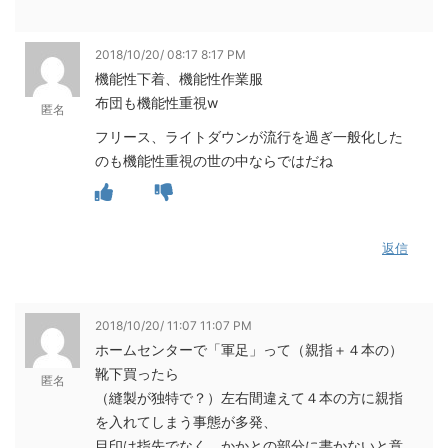
2018/10/20/ 08:17 8:17 PM
機能性下着、機能性作業服
布団も機能性重視w
匿名
フリース、ライトダウンが流行を過ぎ一般化した
のも機能性重視の世の中ならではだね
返信
2018/10/20/ 11:07 11:07 PM
ホームセンターで「軍足」って（親指＋４本の）
靴下買ったら
匿名
（縫製が独特で？）左右間違えて４本の方に親指
を入れてしまう事態が多発、
目印は指先でなく、かかとの部分に書かないと意