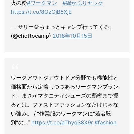
火の粉
#ワークマン
#綿かぶりヤッケ
https://t.co/8OzOjB5XjE
— サリー＠ちょっとキャンプ行ってくる。
(@chottocamp)
2018年10月15日
ワークアウトやアウトドア分野でも機能性と
価格面から定着しつつあるワークマンブラン
ド。まさかマタニティシューズの覇権まで握
るとは。ファストファッションなだけじゃな
い強み。 / “作業服のワークマンに“若者殺
到”の…”
https://t.co/aThyqS8X9r
#fashion