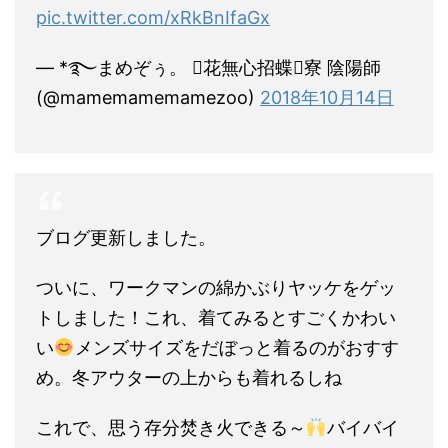
pic.twitter.com/xRkBnIfaGx
— *࿐まめぞぅ。 花無心招蝶寮 陰陽師
(@mamemamemamezoo)
2018年10月14日
ブログ更新しました。
ついに、ワークマンの綿かぶりヤッケをゲッ
トしました！これ、着てみるとすごくかわい
い
メンズサイズをだぼっと着るのがおすす
め。冬アウターの上からも着れるしね
これで、思う存分焚き火できる～
バイバイ