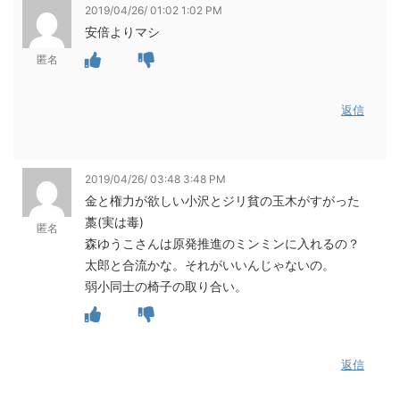
2019/04/26/ 01:02 1:02 PM
安倍よりマシ
匿名
返信
2019/04/26/ 03:48 3:48 PM
金と権力が欲しい小沢とジリ貧の玉木がすがった
藁(実は毒)
匿名
森ゆうこさんは原発推進のミンミンに入れるの？
太郎と合流かな。それがいいんじゃないの。
弱小同士の椅子の取り合い。
返信