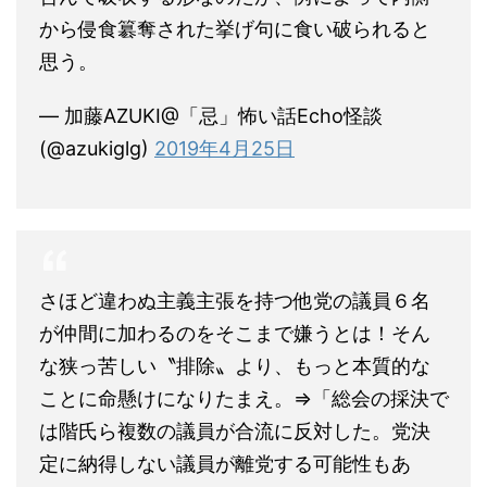
から侵食簒奪された挙げ句に食い破られると
思う。
— 加藤AZUKI@「忌」怖い話Echo怪談
(@azukiglg)
2019年4月25日
さほど違わぬ主義主張を持つ他党の議員６名
が仲間に加わるのをそこまで嫌うとは！そん
な狭っ苦しい〝排除〟より、もっと本質的な
ことに命懸けになりたまえ。⇒「総会の採決で
は階氏ら複数の議員が合流に反対した。党決
定に納得しない議員が離党する可能性もあ