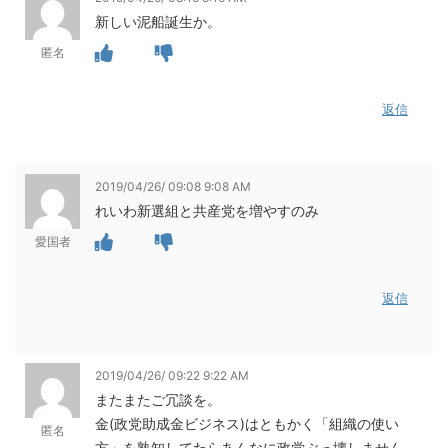
新しい泥船誕生か。
匿名
返信
2019/04/26/ 09:08 9:08 AM
れいわ新選組と共産党を増やすのみ
愛国者
返信
2019/04/26/ 09:22 9:22 AM
またまたご冗談を。
金(政党助成金ビジネス)はともかく「組織の使い
匿名
方」を熟知してたらあんなに政党ぶっ壊しません