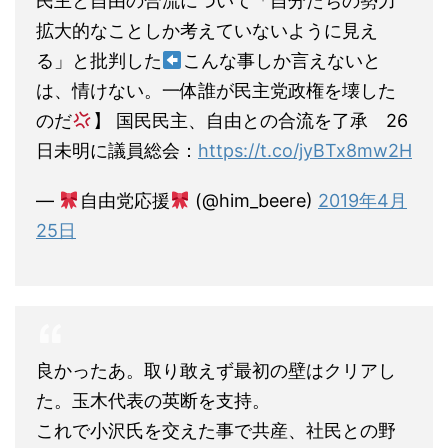
民主と自由の合流について「自分たちの勢力
拡大的なことしか考えていないように見え
る」と批判した
こんな事しか言えないと
は、情けない。一体誰が民主党政権を壊した
のだ
】 国民民主、自由との合流を了承 26
日未明に議員総会：
https://t.co/jyBTx8mw2H
—
自由党応援
(@him_beere)
2019年4月
25日
良かったあ。取り敢えず最初の壁はクリアし
た。玉木代表の英断を支持。
これで小沢氏を交えた事で共産、社民との野