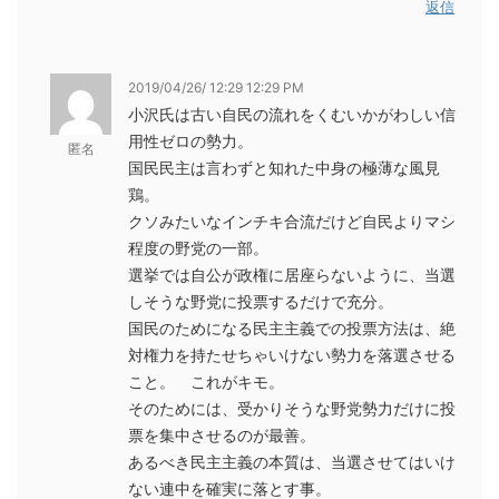
返信
2019/04/26/ 12:29 12:29 PM
小沢氏は古い自民の流れをくむいかがわしい信
用性ゼロの勢力。
匿名
国民民主は言わずと知れた中身の極薄な風見
鶏。
クソみたいなインチキ合流だけど自民よりマシ
程度の野党の一部。
選挙では自公が政権に居座らないように、当選
しそうな野党に投票するだけで充分。
国民のためになる民主主義での投票方法は、絶
対権力を持たせちゃいけない勢力を落選させる
こと。 これがキモ。
そのためには、受かりそうな野党勢力だけに投
票を集中させるのが最善。
あるべき民主主義の本質は、当選させてはいけ
ない連中を確実に落とす事。