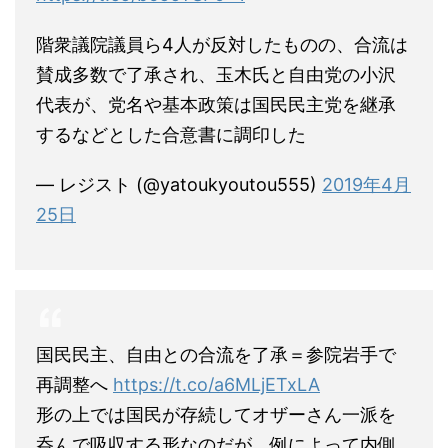
階衆議院議員ら4人が反対したものの、合流は
賛成多数で了承され、玉木氏と自由党の小沢
代表が、党名や基本政策は国民民主党を継承
するなどとした合意書に調印した
— レジスト (@yatoukyoutou555)
2019年4月
25日
国民民主、自由との合流を了承＝参院岩手で
再調整へ
https://t.co/a6MLjETxLA
形の上では国民が存続してオザーさん一派を
呑んで吸収する形なのだが、例によって内側