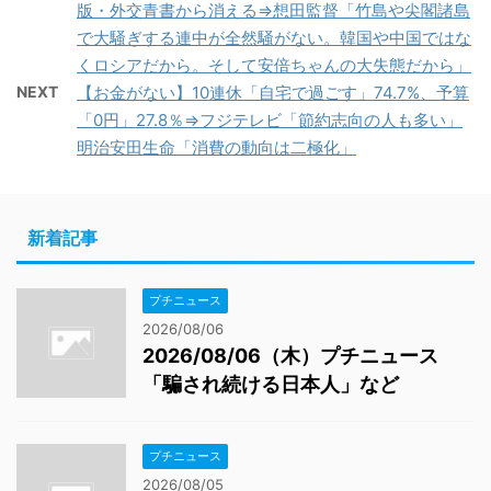
版・外交青書から消える⇒想田監督「竹島や尖閣諸島
で大騒ぎする連中が全然騒がない。韓国や中国ではな
くロシアだから。そして安倍ちゃんの大失態だから」
NEXT
【お金がない】10連休「自宅で過ごす」74.7%、予算
「0円」27.8％⇒フジテレビ「節約志向の人も多い」
明治安田生命「消費の動向は二極化」
新着記事
プチニュース
2026/08/06
2026/08/06（木）プチニュース
「騙され続ける日本人」など
プチニュース
2026/08/05