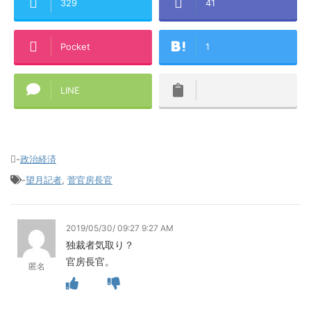
329
41
Pocket
1
LINE
-
政治経済
-
望月記者
,
菅官房長官
2019/05/30/ 09:27 9:27 AM
独裁者気取り？
官房長官。
匿名