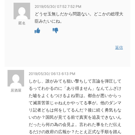
2019/05/30/ 07:52 7:52 PM
どうせ玉無しだから問題ない。どこかの総理大
臣みたいにね。
匿名
返信
2019/05/30/ 06:13 6:13 PM
しかし、誰がみても狙い撃ちして言論を弾圧して
るってわかるのに「あり得ません」なんてふざけ
居酒屋
た嘘をよくもつけるよね菅は。都合が悪いからっ
て滅茶苦茶じゃねえかやってる事が。他のダンマ
リ記者どもは何をしてるんだ？後に続く勇気もな
いのか？国民が見てる前で真実を追及できないん
だったら何の為の会見よ。言われた事をただ伝え
るだけの政府の広報か？たとえ正式な手順を踏ん