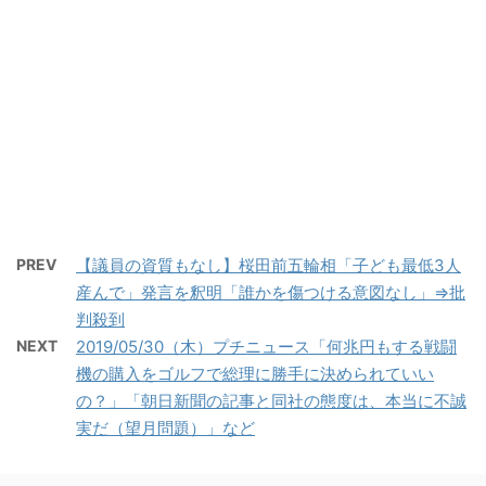
PREV
【議員の資質もなし】桜田前五輪相「子ども最低3人
産んで」発言を釈明「誰かを傷つける意図なし」⇒批
判殺到
NEXT
2019/05/30（木）プチニュース「何兆円もする戦闘
機の購入をゴルフで総理に勝手に決められていい
の？」「朝日新聞の記事と同社の態度は、本当に不誠
実だ（望月問題）」など