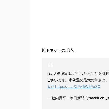
以下ネットの反応。
れいわ新選組に寄付した人びとを取材
ございます。参院選の最大の争点は
太郎
https://t.co/XPw5W6Pu3Q
— 牧内昇平・朝日新聞 (@makiuchi_sh