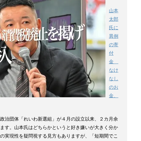
山本
太郎
氏に
異例
の寄
付
金
なけ
なし
のお
金、
政治団体「れいわ新選組」が４月の設立以来、２カ月余
ます。山本氏はどちらかというと好き嫌いが大きく分か
の実現性を疑問視する見方もありますが、「短期間でこ