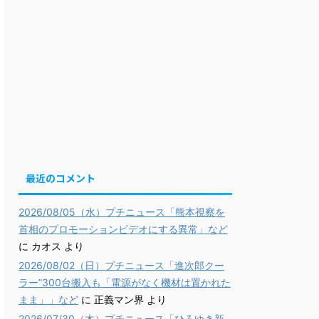
最近のコメント
2026/08/05（水）プチニュース「熊本視察を
首相のプロモーションビデオにする異常」など
に
カオス
より
2026/08/02（日）プチニュース「進次郎クー
ラー”300台搬入も「電源がなく機材は置かれた
まま」」など
に
正義マン界
より
2026/07/30（木）プチニュース「ひろゆき新