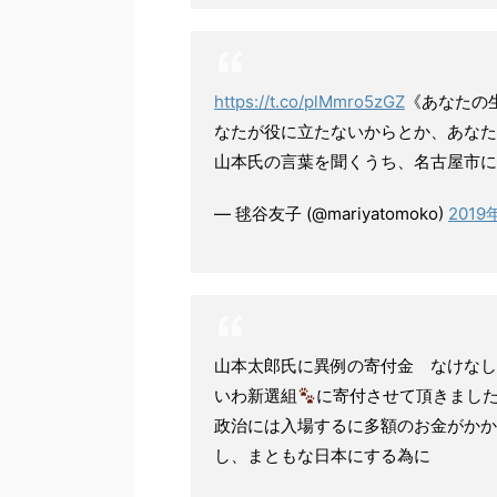
https://t.co/plMmro5zGZ
《あなたの
なたが役に立たないからとか、あなた
山本氏の言葉を聞くうち、名古屋市に
— 毬谷友子 (@mariyatomoko)
2019
山本太郎氏に異例の寄付金 なけなし
いわ新選組
に寄付させて頂きまし
政治には入場するに多額のお金がかか
し、まともな日本にする為に