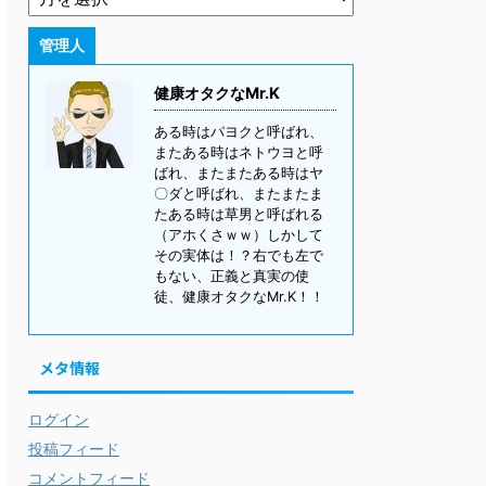
管理人
健康オタクなMr.K
ある時はパヨクと呼ばれ、
またある時はネトウヨと呼
ばれ、またまたある時はヤ
〇ダと呼ばれ、またまたま
たある時は草男と呼ばれる
（アホくさｗｗ）しかして
その実体は！？右でも左で
もない、正義と真実の使
徒、健康オタクなMr.K！！
メタ情報
ログイン
投稿フィード
コメントフィード