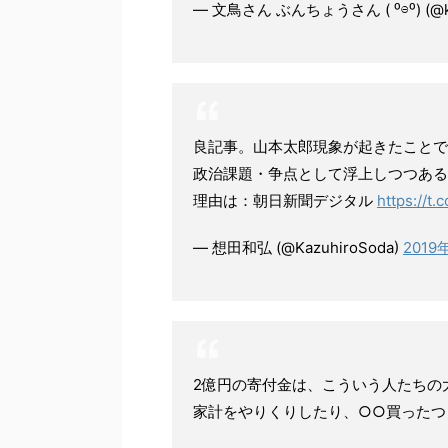
— 文鳥さん ぶんちょうさん ( ⁰⊖⁰) (@ko
良記事。山本太郎現象が起きたことで
政治課題・争点として浮上しつつある
理由は：朝日新聞デジタル
https://t.
— 想田和弘 (@KazuhiroSoda)
2019
2億円の寄付金は、こういう人たちの
家計をやりくりしたり、○○買ったつ