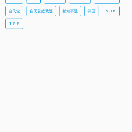
自民党
自民党総裁選
都知事選
韓国
ＮＨＫ
ＴＰＰ