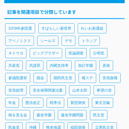
記事を関連項目で分類しています
2019年参院選
すばらしい新世界
れいわ新選組
アベノミクス
シールズ
デモ
トランプ
ネトウヨ
ビッグブラザー
世論調査
公明党
共産党
共謀罪
内閣支持率
加計学園
原発
参議院選挙
国会
国民民主党
報ステ
安倍政権
安倍総理
安全保障関連法案
山本太郎
希望の党
年金
憲法改正
戦争法
新型肺炎
東京五輪
桜を見る会
森友学園
森友学園問題
民主党
民進党
沖縄
熊本地震
稲田朋美
立憲民主党