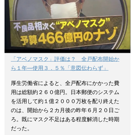
「アベノマスク」評価は？ 全戸配布開始か
ら１年―使用３．５％「意図伝わらず」
厚生労働省によると、全戸配布にかかった費
用は総額約２６０億円。日本郵便のシステム
を活用して約１億２０００万枚を配り終えた
のは、開始から２カ月後の昨年６月２０日ご
ろ。既にマスク不足はある程度解消した時期
だった。