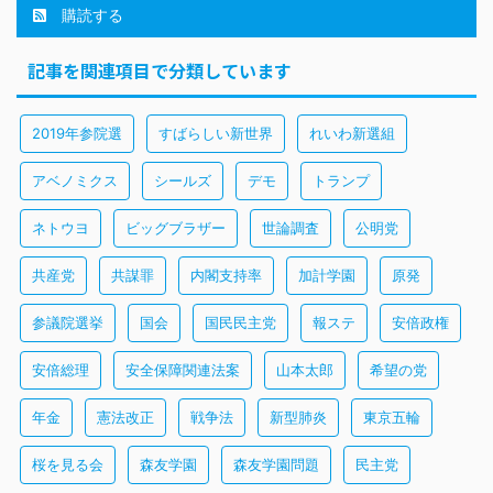
購読する
記事を関連項目で分類しています
2019年参院選
すばらしい新世界
れいわ新選組
アベノミクス
シールズ
デモ
トランプ
ネトウヨ
ビッグブラザー
世論調査
公明党
共産党
共謀罪
内閣支持率
加計学園
原発
参議院選挙
国会
国民民主党
報ステ
安倍政権
安倍総理
安全保障関連法案
山本太郎
希望の党
年金
憲法改正
戦争法
新型肺炎
東京五輪
桜を見る会
森友学園
森友学園問題
民主党