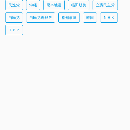
民進党
沖縄
熊本地震
稲田朋美
立憲民主党
自民党
自民党総裁選
都知事選
韓国
ＮＨＫ
ＴＰＰ