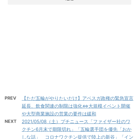
PREV
【ただ五輪がやりたいだけ】アベスガ政権の緊急宣言
延長、飲食関連の制限は強化⇔大規模イベント開催
や大型商業施設の営業の要件は緩和
NEXT
2021/05/08（土）プチニュース「ファイザー社のワ
クチン6月末で期限切れ」「五輪選手団を優先「おか
しな話」 コロナワクチン提供で陸上の新谷」「イン