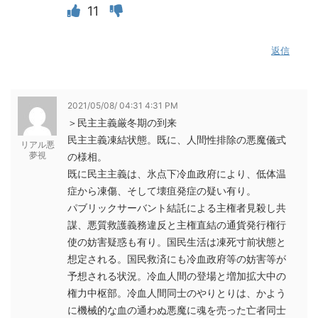
11
返信
2021/05/08/ 04:31 4:31 PM
＞民主主義厳冬期の到来
民主主義凍結状態。既に、人間性排除の悪魔儀式
リアル悪
夢視
の様相。
既に民主主義は、氷点下冷血政府により、低体温
症から凍傷、そして壊疽発症の疑い有り。
パブリックサーバント結託による主権者見殺し共
謀、悪質救護義務違反と主権直結の通貨発行権行
使の妨害疑惑も有り。国民生活は凍死寸前状態と
想定される。国民救済にも冷血政府等の妨害等が
予想される状況。冷血人間の登場と増加拡大中の
権力中枢部。冷血人間同士のやりとりは、かよう
に機械的な血の通わぬ悪魔に魂を売った亡者同士