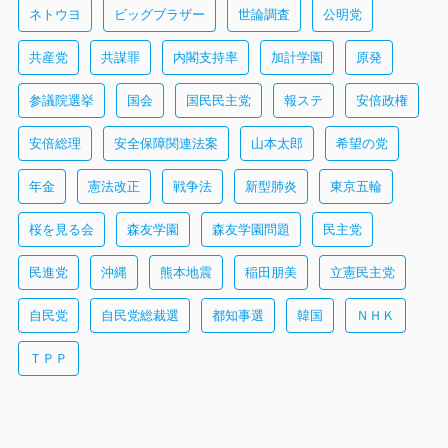
ネトウヨ
ビッグブラザー
世論調査
公明党
共産党
共謀罪
内閣支持率
加計学園
原発
参議院選挙
国会
国民民主党
報ステ
安倍政権
安倍総理
安全保障関連法案
山本太郎
希望の党
年金
憲法改正
戦争法
新型肺炎
東京五輪
桜を見る会
森友学園
森友学園問題
民主党
民進党
沖縄
熊本地震
稲田朋美
立憲民主党
自民党
自民党総裁選
都知事選
韓国
ＮＨＫ
ＴＰＰ