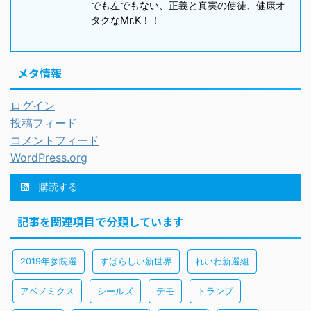
でも左でもない、正義と真実の使徒、健康オ
タクなMr.K！！
メタ情報
ログイン
投稿フィード
コメントフィード
WordPress.org
購読する
記事を関連項目で分類しています
2019年参院選
すばらしい新世界
れいわ新選組
アベノミクス
シールズ
デモ
トランプ