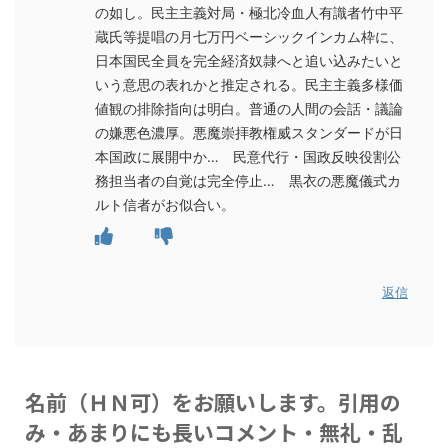
の如し。民主主義対局・極北冷血人有識者竹中平
蔵氏等提唱の月七万円ベーシックインカム枠に、
日本国民全員を完全経済奴隷へと追い込みたいと
いう意思の表れかと推定される。民主主義多様価
値観の排除指向は明白。普通の人間の会話・議論
の嫌悪色濃厚。悪魔崇拝教権威スタンダードが日
本国政に展開中か… 民意代行・国政反映役割公
務担当者の自覚は完全停止… 黒衣の悪魔儀式カ
ルト信者がお似合い。
返信
名前（ＨＮ可）をお願いします。引用の
み・あまりにも長いコメント・無礼・乱