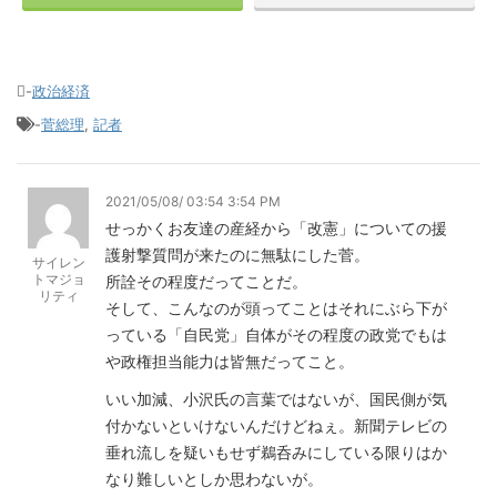
-
政治経済
-
菅総理
,
記者
2021/05/08/ 03:54 3:54 PM
せっかくお友達の産経から「改憲」についての援
護射撃質問が来たのに無駄にした菅。
サイレン
トマジョ
所詮その程度だってことだ。
リティ
そして、こんなのが頭ってことはそれにぶら下が
っている「自民党」自体がその程度の政党でもは
や政権担当能力は皆無だってこと。
いい加減、小沢氏の言葉ではないが、国民側が気
付かないといけないんだけどねぇ。新聞テレビの
垂れ流しを疑いもせず鵜呑みにしている限りはか
なり難しいとしか思わないが。