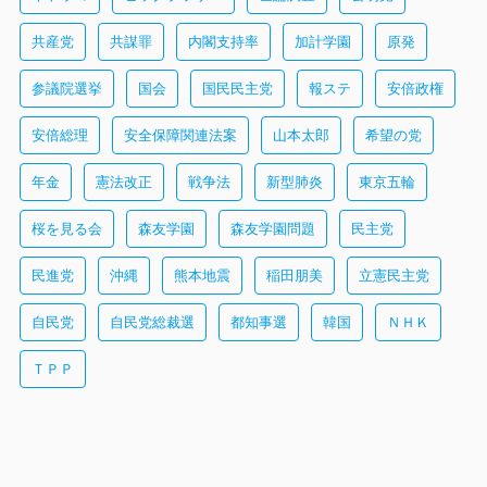
共産党
共謀罪
内閣支持率
加計学園
原発
参議院選挙
国会
国民民主党
報ステ
安倍政権
安倍総理
安全保障関連法案
山本太郎
希望の党
年金
憲法改正
戦争法
新型肺炎
東京五輪
桜を見る会
森友学園
森友学園問題
民主党
民進党
沖縄
熊本地震
稲田朋美
立憲民主党
自民党
自民党総裁選
都知事選
韓国
ＮＨＫ
ＴＰＰ