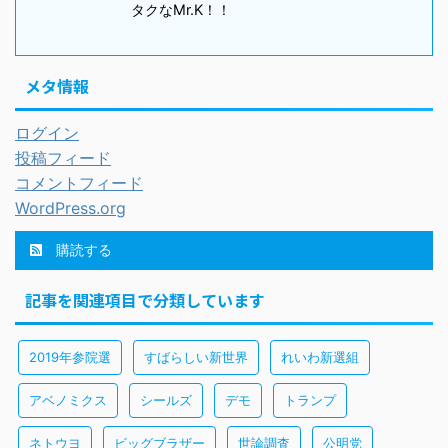
タクなMr.K！！
メタ情報
ログイン
投稿フィード
コメントフィード
WordPress.org
購読する
記事を関連項目で分類しています
2019年参院選
すばらしい新世界
れいわ新選組
アベノミクス
シールズ
デモ
トランプ
ネトウヨ
ビッグブラザー
世論調査
公明党