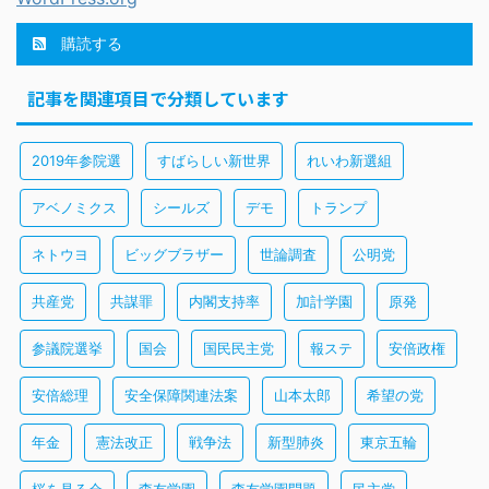
購読する
記事を関連項目で分類しています
2019年参院選
すばらしい新世界
れいわ新選組
アベノミクス
シールズ
デモ
トランプ
ネトウヨ
ビッグブラザー
世論調査
公明党
共産党
共謀罪
内閣支持率
加計学園
原発
参議院選挙
国会
国民民主党
報ステ
安倍政権
安倍総理
安全保障関連法案
山本太郎
希望の党
年金
憲法改正
戦争法
新型肺炎
東京五輪