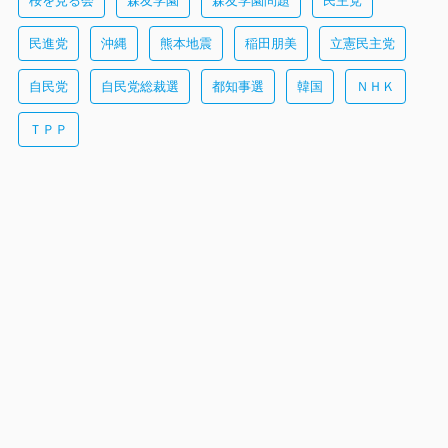
桜を見る会
森友学園
森友学園問題
民主党
民進党
沖縄
熊本地震
稲田朋美
立憲民主党
自民党
自民党総裁選
都知事選
韓国
ＮＨＫ
ＴＰＰ