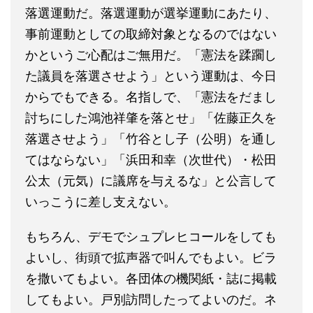
落選運動だ。落選運動が選挙運動にあたり、
事前運動としての取締対象となるのではない
かというご心配はご無用だ。「憲法を蹂躙し
た議員を落選させよう」という運動は、今日
からでもできる。名指しで、「憲法をだまし
討ちにした鴻池祥肇を落とせ」「佐藤正久を
落選させよう」「竹谷とし子（公明）を通し
てはならない」「浜田和幸（次世代）・松田
公太（元気）に議席を与えるな」と公言して
いっこうに差し支えない。
もちろん、デモでシュプレヒコールをしても
よいし、街頭で拡声器で叫んでもよい。ビラ
を撒いてもよい。各団体の機関紙・誌に掲載
してもよい。戸別訪問したってよいのだ。ネ