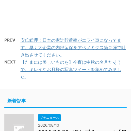
PREV
安倍総理！日本の家計貯蓄率がエライ事になってま
す。早く大企業の内部留保をアベノミクス第２弾で吐
き出させてください。
NEXT
【たまには美しいものを】今夜は中秋の名月だそう
で。キレイなお月様の写真ツイートを集めてみまし
た。
新着記事
プチニュース
2026/08/10