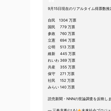
9月15日現在のリアルタイム得票数推
自民 1304 万票
国民 779 万票
参政 760 万票
立憲 694 万票
公明 513 万票
維新 445 万票
れいわ 369 万票
共産 355 万票
保守 271 万票
社民 152 万票
みらい 140 万票
読売新聞・NNNの世論調査を反映し
— 三春充希(はる)
未来社会プロジェクト 