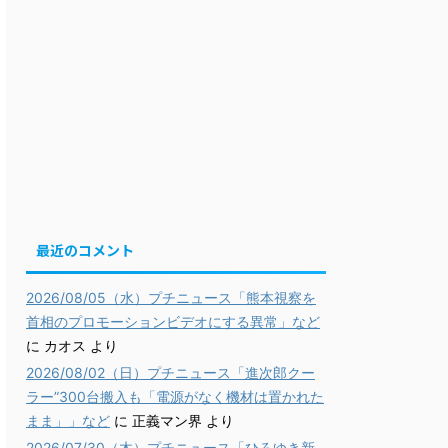
最近のコメント
2026/08/05（水）プチニュース「熊本視察を
首相のプロモーションビデオにする異常」など
に
カオス
より
2026/08/02（日）プチニュース「進次郎クー
ラー”300台搬入も「電源がなく機材は置かれた
まま」」など
に
正義マン界
より
2026/07/30（木）プチニュース「ひろゆき新