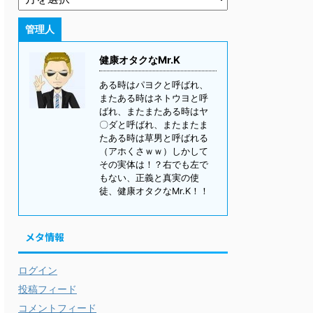
管理人
健康オタクなMr.K
ある時はパヨクと呼ばれ、
またある時はネトウヨと呼
ばれ、またまたある時はヤ
〇ダと呼ばれ、またまたま
たある時は草男と呼ばれる
（アホくさｗｗ）しかして
その実体は！？右でも左で
もない、正義と真実の使
徒、健康オタクなMr.K！！
メタ情報
ログイン
投稿フィード
コメントフィード