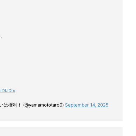
、
niDfJ0tv
利！ (@yamamototaro0)
September 14, 2025