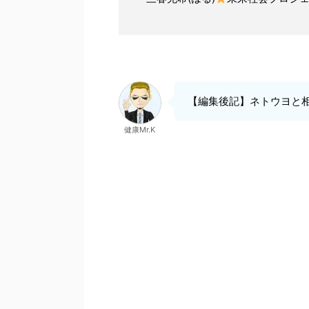
【編集後記】ネトウヨと
健康Mr.K