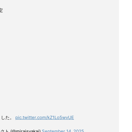
定
ました。
pic.twitter.com/kZ1Lo5wvUE
(@miraisyakai)
September 14, 2025