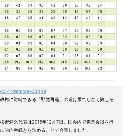
ide/23449#more-23449
政権に対峙できる「野党再編」の道は果てしなく険しそ
野頼久代表は2015年12月7日、国会内で党首会談を行
に党内手続きを進めることで合意しました。