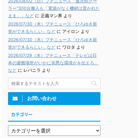
2026/08/02（日）プチニュース「進次郎クー
ラー”300台搬入も「電源がなく機材は置かれた
まま」」など
に
正義マン界
より
2026/07/30（木）プチニュース「ひろゆき新
党ができるらしい」など
に
アイロン
より
2026/07/30（木）プチニュース「ひろゆき新
党ができるらしい」など
に
ワロタ
より
2026/07/29（水）プチニュース「テレビは日
本の避難場所がいかに劣悪な環境かを伝えろ」
など
に
レバニラ
より
お問い合わせ
カテゴリー