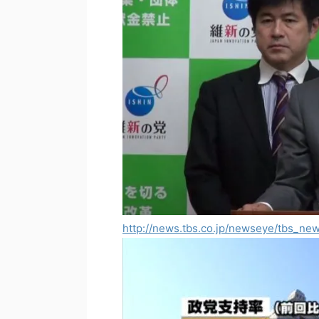
http://news.tbs.co.jp/newseye/tbs_n