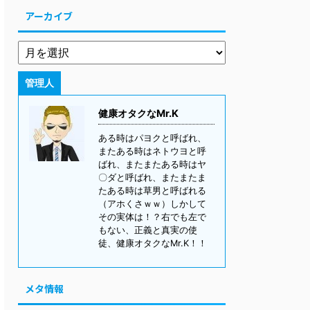
アーカイブ
管理人
健康オタクなMr.K
ある時はパヨクと呼ばれ、
またある時はネトウヨと呼
ばれ、またまたある時はヤ
〇ダと呼ばれ、またまたま
たある時は草男と呼ばれる
（アホくさｗｗ）しかして
その実体は！？右でも左で
もない、正義と真実の使
徒、健康オタクなMr.K！！
メタ情報