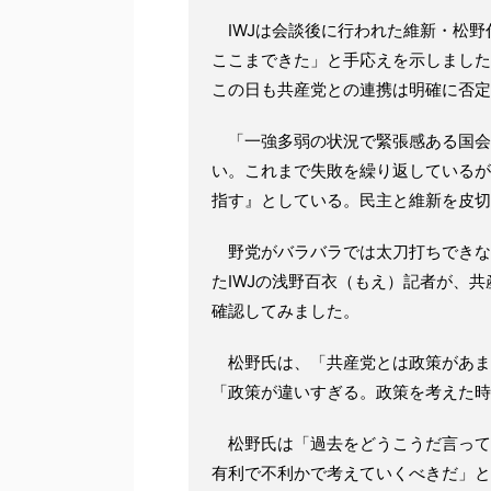
IWJは会談後に行われた維新・松野
ここまできた」と手応えを示しました
この日も共産党との連携は明確に否定
「一強多弱の状況で緊張感ある国会
い。これまで失敗を繰り返しているが
指す』としている。民主と維新を皮切
野党がバラバラでは太刀打ちできな
たIWJの浅野百衣（もえ）記者が、
確認してみました。
松野氏は、「共産党とは政策があま
「政策が違いすぎる。政策を考えた時
松野氏は「過去をどうこうだ言って
有利で不利かで考えていくべきだ」と