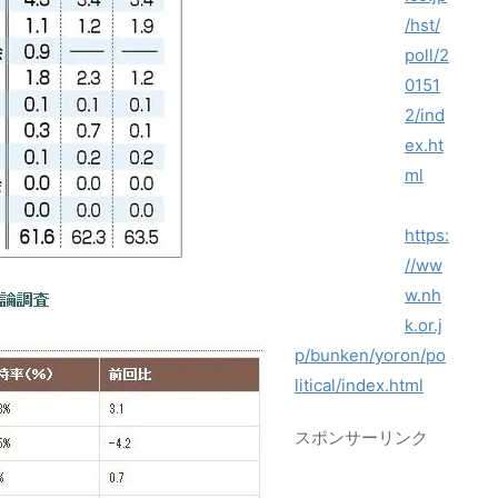
/hst/
poll/2
0151
2/ind
ex.ht
ml
https:
//ww
w.nh
k.or.j
p/bunken/yoron/po
litical/index.html
スポンサーリンク