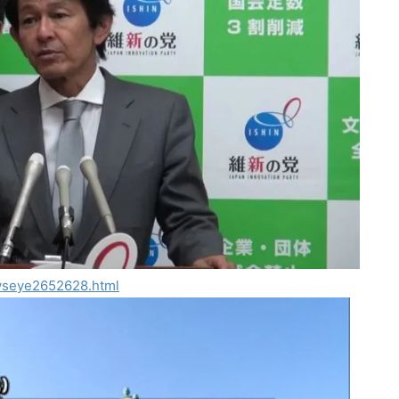
ewseye2652628.html