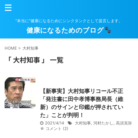
”本当に”健康になるためにシンクタンクとして提言します。
健康になるためのブログ
HOME
>
大村知事
「 大村知事 」 一覧
【新事実】大村知事リコール不正
「発注書に田中孝博事務局長（維
新）のサインと印鑑が押されてい
た」ことが判明！
2021/4/14
大村知事
,
河村たかし
,
高須克弥
☆ コメント
(2)