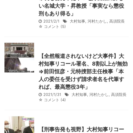
い名城大学・昇教授「事実なら懲役
刑もあり得る」
2021/2/1
大村知事
,
河村たかし
,
高須院長
☆ コメント
(5)
【全然報道されないけど大事件】大
村知事リコール署名、8割以上が無効
⇒前田恒彦・元特捜部主任検事「本
人の委任を受けず請求者名を代筆す
れば、最高懲役3年」
2021/1/31
大村知事
,
河村たかし
,
高須院長
☆ コメント
(4)
【刑事告発も視野】大村知事リコー