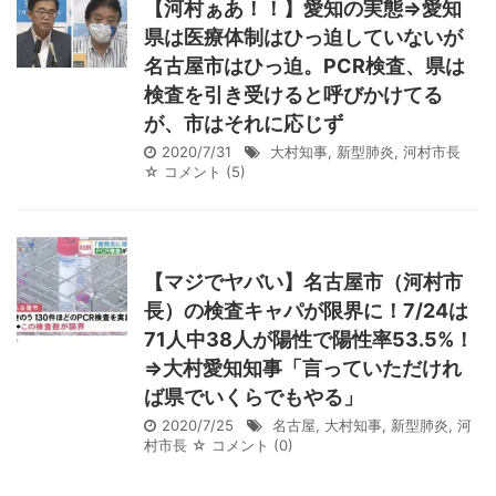
【河村ぁあ！！】愛知の実態⇒愛知
県は医療体制はひっ迫していないが
名古屋市はひっ迫。PCR検査、県は
検査を引き受けると呼びかけてる
が、市はそれに応じず
2020/7/31
大村知事
,
新型肺炎
,
河村市長
☆ コメント
(5)
【マジでヤバい】名古屋市（河村市
長）の検査キャパが限界に！7/24は
71人中38人が陽性で陽性率53.5%！
⇒大村愛知知事「言っていただけれ
ば県でいくらでもやる」
2020/7/25
名古屋
,
大村知事
,
新型肺炎
,
河
村市長
☆ コメント
(0)