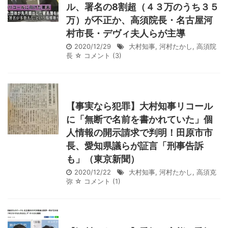
ル、署名の8割超（４３万のうち３５
万）が不正か、高須院長・名古屋河
村市長・デヴィ夫人らが主導
2020/12/29
大村知事
,
河村たかし
,
高須院
長
☆ コメント
(3)
【事実なら犯罪】大村知事リコール
に「無断で名前を書かれていた」個
人情報の開示請求で判明！田原市市
長、愛知県議らが証言「刑事告訴
も」（東京新聞）
2020/12/22
大村知事
,
河村たかし
,
高須克
弥
☆ コメント
(1)