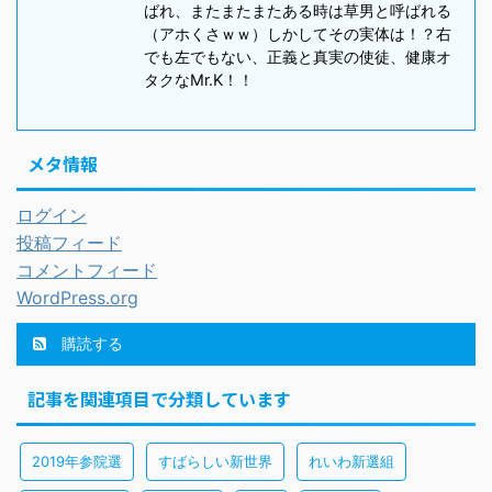
ばれ、またまたまたある時は草男と呼ばれる
（アホくさｗｗ）しかしてその実体は！？右
でも左でもない、正義と真実の使徒、健康オ
タクなMr.K！！
メタ情報
ログイン
投稿フィード
コメントフィード
WordPress.org
購読する
記事を関連項目で分類しています
2019年参院選
すばらしい新世界
れいわ新選組