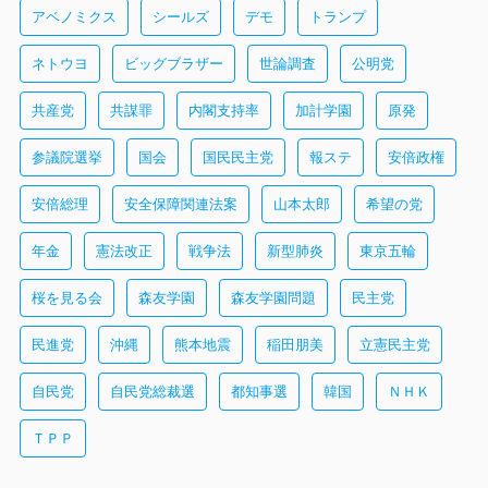
アベノミクス
シールズ
デモ
トランプ
ネトウヨ
ビッグブラザー
世論調査
公明党
共産党
共謀罪
内閣支持率
加計学園
原発
参議院選挙
国会
国民民主党
報ステ
安倍政権
安倍総理
安全保障関連法案
山本太郎
希望の党
年金
憲法改正
戦争法
新型肺炎
東京五輪
桜を見る会
森友学園
森友学園問題
民主党
民進党
沖縄
熊本地震
稲田朋美
立憲民主党
自民党
自民党総裁選
都知事選
韓国
ＮＨＫ
ＴＰＰ