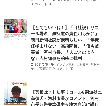
☆ コメント
(4)
【とてもいいね！】「（社説）リコ
ール署名 無軌道の責任明らかに」
朝日新聞社説が素晴らしい、「無責
任極まりない」高須院長、「僕も被
害者」河村市長、「人ごとのよう
な」吉村知事を的確に批判
2021/2/6
イソジン吉村
,
大村知事
,
河村た
かし
,
高須院長
☆ コメント
(1)
【真相は？】知事リコール8割無効に
高須氏・河村市長がコメント、河村
市長も告発準備中⇒地方自治に詳し