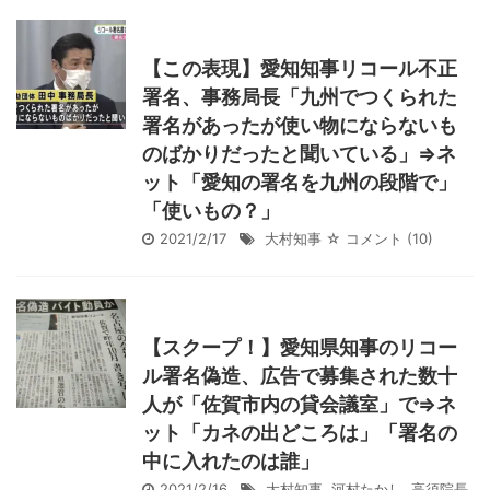
【この表現】愛知知事リコール不正
署名、事務局長「九州でつくられた
署名があったが使い物にならないも
のばかりだったと聞いている」⇒ネ
ット「愛知の署名を九州の段階で」
「使いもの？」
2021/2/17
大村知事
☆ コメント
(10)
【スクープ！】愛知県知事のリコー
ル署名偽造、広告で募集された数十
人が「佐賀市内の貸会議室」で⇒ネ
ット「カネの出どころは」「署名の
中に入れたのは誰」
2021/2/16
大村知事
,
河村たかし
,
高須院長