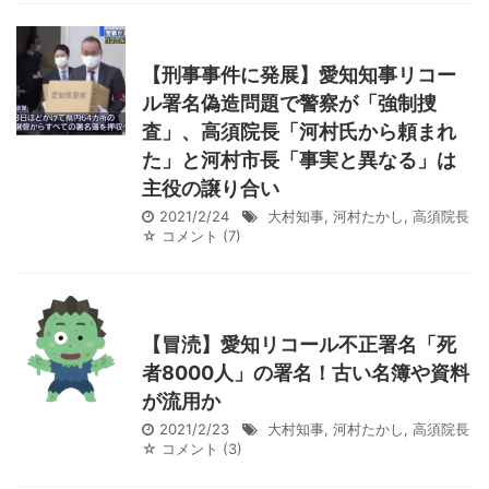
【刑事事件に発展】愛知知事リコー
ル署名偽造問題で警察が「強制捜
査」、高須院長「河村氏から頼まれ
た」と河村市長「事実と異なる」は
主役の譲り合い
2021/2/24
大村知事
,
河村たかし
,
高須院長
☆ コメント
(7)
【冒涜】愛知リコール不正署名「死
者8000人」の署名！古い名簿や資料
が流用か
2021/2/23
大村知事
,
河村たかし
,
高須院長
☆ コメント
(3)