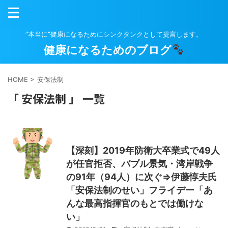
”本当に”健康になるためにシンクタンクとして提言します。
健康になるためのブログ
HOME
>
安保法制
「 安保法制 」 一覧
【深刻】2019年防衛大卒業式で49人
が任官拒否、バブル景気・湾岸戦争
の91年（94人）に次ぐ⇒伊藤惇夫氏
「安保法制のせい」フライデー「あ
んな最高指揮官のもとでは働けな
い」