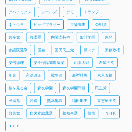
アベノミクス
シールズ
デモ
トランプ
ネトウヨ
ビッグブラザー
世論調査
公明党
共産党
共謀罪
内閣支持率
加計学園
原発
参議院選挙
国会
国民民主党
報ステ
安倍政権
安倍総理
安全保障関連法案
山本太郎
希望の党
年金
憲法改正
戦争法
新型肺炎
東京五輪
桜を見る会
森友学園
森友学園問題
民主党
民進党
沖縄
熊本地震
稲田朋美
立憲民主党
自民党
自民党総裁選
都知事選
韓国
ＮＨＫ
ＴＰＰ