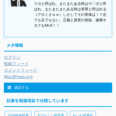
ウヨと呼ばれ、またまたある時はヤ〇ダと呼
ばれ、またまたまたある時は草男と呼ばれる
（アホくさｗｗ）しかしてその実体は！？右
でも左でもない、正義と真実の使徒、健康オ
タクなMr.K！！
メタ情報
ログイン
投稿フィード
コメントフィード
WordPress.org
購読する
記事を関連項目で分類しています
2019年参院選
すばらしい新世界
れいわ新選組