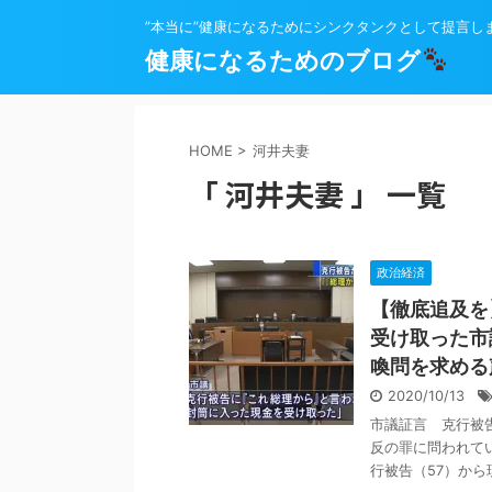
”本当に”健康になるためにシンクタンクとして提言し
健康になるためのブログ
HOME
>
河井夫妻
「 河井夫妻 」 一覧
政治経済
【徹底追及を
受け取った市
喚問を求める
2020/10/13
市議証言 克行被告
反の罪に問われて
行被告（57）から現