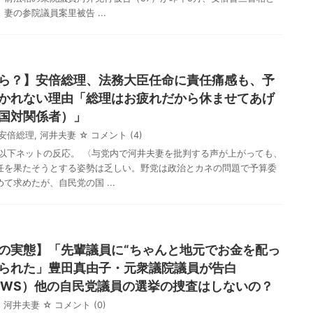
妻の参院議員案里被告 ...
ら？】安倍総理、法務大臣任命に責任痛感も、予
かれない理由「総理はお疲れだから休ませてあげ
国対関係者）」
安倍総理
,
河井夫妻
☆ コメント
(4)
 以下ネットの反応。 〈与党内で河井夫妻を批判する声が上がっても、
任を果たそうとする姿勢は乏しい。野党は政治とカネの問題で予算委
て求めたが、自民党の国 ...
の実態】「先輩議員に“ちゃんと地元でお金を配っ
叱られた」豊田真由子・元衆議院議員が告白
 NEWS）他の自民党議員の選挙の捜査はしないの？
河井夫妻
☆ コメント
(0)