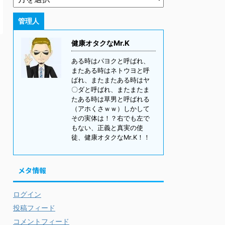
管理人
健康オタクなMr.K
ある時はパヨクと呼ばれ、
またある時はネトウヨと呼
ばれ、またまたある時はヤ
〇ダと呼ばれ、またまたま
たある時は草男と呼ばれる
（アホくさｗｗ）しかして
その実体は！？右でも左で
もない、正義と真実の使
徒、健康オタクなMr.K！！
メタ情報
ログイン
投稿フィード
コメントフィード