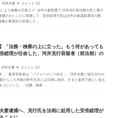
河井夫妻
☆ コメント
(2)
示により秘書が広島入り” 去年の参院選で 河井克行前法務大臣と妻の
逮捕されたことに関連して、安倍総理大臣は去年の参議院選挙の際、
書が案里氏の支援に入 ...
】「法務・検察の上に立った。もう何があっても
倍総理が任命した、河井克行容疑者（前法相）の
河井夫妻
☆ コメント
(2)
柄」、案里容疑者は「パフォーマンス好き」 河井夫妻に地元冷やや
当選から二カ月後の昨年九月には法相に就任。すると宴席で親しい知人
ったという。「法務・検察 ...
夫妻逮捕へ、克行氏を法相に起用した安倍総理が
ることに