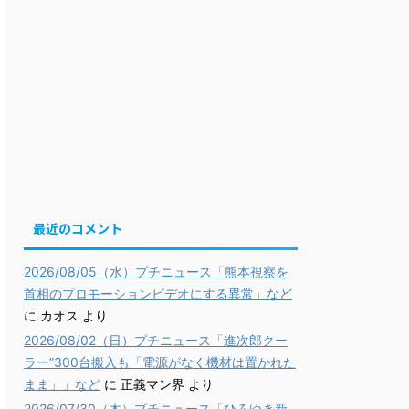
最近のコメント
2026/08/05（水）プチニュース「熊本視察を
首相のプロモーションビデオにする異常」など
に
カオス
より
2026/08/02（日）プチニュース「進次郎クー
ラー”300台搬入も「電源がなく機材は置かれた
まま」」など
に
正義マン界
より
2026/07/30（木）プチニュース「ひろゆき新