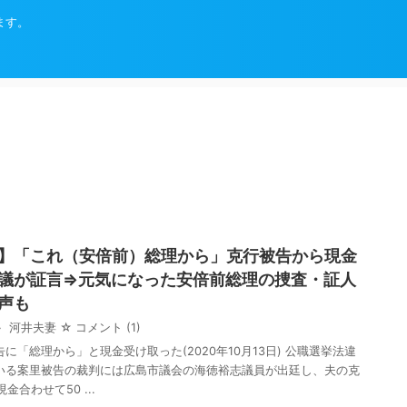
ます。
】「これ（安倍前）総理から」克行被告から現金
議が証言⇒元気になった安倍前総理の捜査・証人
声も
河井夫妻
☆ コメント
(1)
に「総理から」と現金受け取った(2020年10月13日) 公職選挙法違
いる案里被告の裁判には広島市議会の海徳裕志議員が出廷し、夫の克
金合わせて50 ...