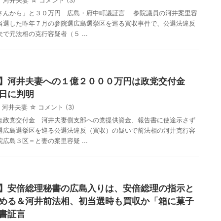
河井夫妻
☆ コメント
(3)
さんから」と３０万円 広島・府中町議証言 参院議員の河井案里容
当選した昨年７月の参院選広島選挙区を巡る買収事件で、公選法違反
で元法相の克行容疑者（５ ...
】河井夫妻への１億２０００万円は政党交付金
日に判明
河井夫妻
☆ コメント
(3)
は政党交付金 河井夫妻側支部への党提供資金、報告書に使途示さず
広島選挙区を巡る公選法違反（買収）の疑いで前法相の河井克行容
広島３区＝と妻の案里容疑 ...
】安倍総理秘書の広島入りは、安倍総理の指示と
める＆河井前法相、初当選時も買収か「箱に菓子
書証言