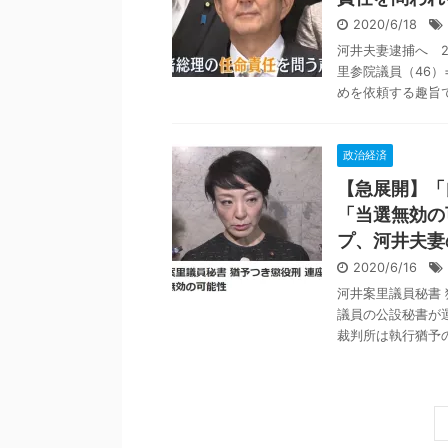
2020/6/18
河井夫妻逮捕へ 
里参院議員（46
めを依頼する趣旨で約
政治経済
【急展開】「
「当選無効の
プ、河井夫妻
2020/6/16
河井案里議員秘書
議員の公設秘書が
裁判所は執行猶予のつ