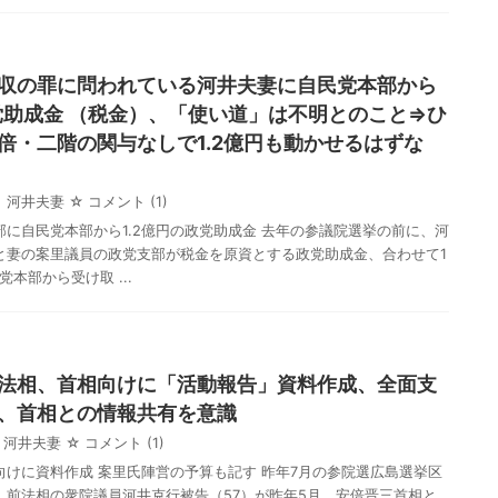
収の罪に問われている河井夫妻に自民党本部から
政党助成金 （税金）、「使い道」は不明とのこと⇒ひ
倍・二階の関与なしで1.2億円も動かせるはずな
河井夫妻
☆ コメント
(1)
に自民党本部から1.2億円の政党助成金 去年の参議院選挙の前に、河
と妻の案里議員の政党支部が税金を原資とする政党助成金、合わせて1
党本部から受け取 ...
法相、首相向けに「活動報告」資料作成、全面支
、首相との情報共有を意識
河井夫妻
☆ コメント
(1)
向けに資料作成 案里氏陣営の予算も記す 昨年7月の参院選広島選挙区
、前法相の衆院議員河井克行被告（57）が昨年5月、安倍晋三首相と