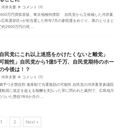
河井夫妻
☆ コメント
(1)
2600万円買収容疑、東京地検特捜部 自民党から立候補した河井案
）=広島選挙区=が初当選した昨年7月の参院選をめぐり、票のとりまと
2600万円の現 ...
自民党にこれ以上迷惑をかけたくないと離党」
可能性」自民党から1億5千万、自民党期待のホー
の今後は！？
河井夫妻
☆ コメント
(1)
 猶予つき懲役刑 連座制で当選無効の可能性 自民党の河井案里参議院
運動員に規定を超える報酬を支払った罪に問われた裁判で、広島地方
いた懲役1年6か月の ...
1
2
Next »