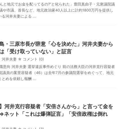
ゃんと地元でお金を配ってるの?”と叱られた」豊田真由子・元衆議院議
議や市議、首長など、地元政治家40人以上に計約1800万円を提供し
る河井夫妻による ...
島・三原市長が辞意「心を決めた」河井夫妻から
は「受け取っていない」と証言
河井夫妻
☆ コメント
(0)
職意向 河井夫妻 選挙違反事件めぐり 前の法務大臣の河井克行容疑者
議院議員の案里容疑者（46）は去年7月の参議院選挙をめぐって、地元
とめを依頼し報酬 ...
】河井克行容疑者「安倍さんから」と言って金を
⇒ネット「これは爆弾証言」「安倍政権は倒れ