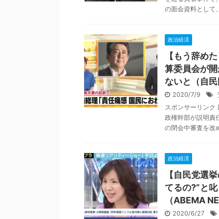
の面会資料として、
政治経済
【もう辞めた
算委員会が開
ないと（自民
2020/7/9
スポンサーリンク
政権幹部が説明責
の閉会中審査を改め
政治経済
【自民党選挙
てるの?”と
（ABEMA
2020/6/27