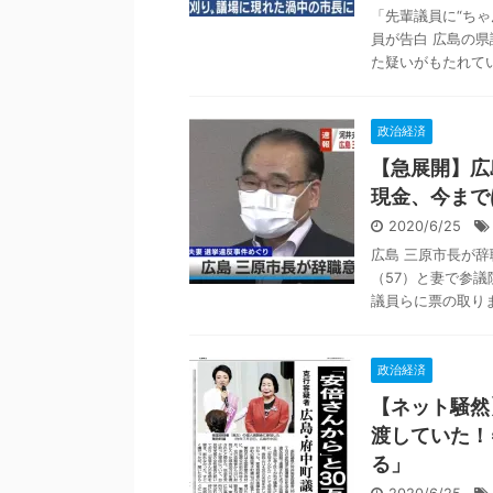
「先輩議員に“ち
員が告白 広島の県
た疑いがもたれてい
政治経済
【急展開】広
現金、今まで
2020/6/25
広島 三原市長が辞
（57）と妻で参
議員らに票の取りま
政治経済
【ネット騒然
渡していた！
る」