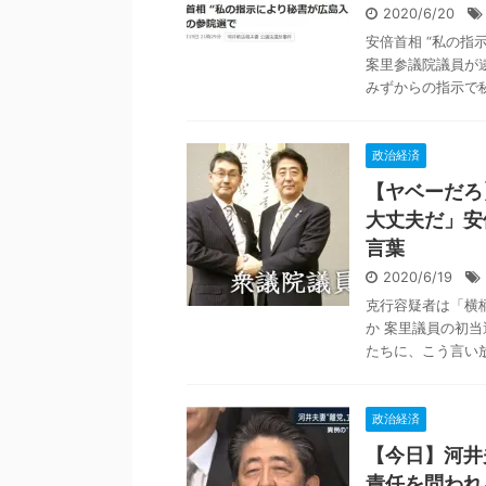
2020/6/20
安倍首相 “私の指
案里参議院議員が
みずからの指示で秘
政治経済
【ヤベーだろ
大丈夫だ」安
言葉
2020/6/19
克行容疑者は「横
か 案里議員の初
たちに、こう言い放
政治経済
【今日】河井
責任を問われ