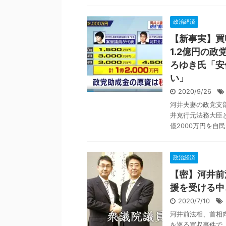
政治経済
【新事実】買
1.2億円の
ろゆき氏「安
い」
2020/9/26
河井夫妻の政党支部
井克行元法務大臣
億2000万円を自民
政治経済
【密】河井前
援を受ける中
2020/7/10
河井前法相、首相
を巡る買収事件で