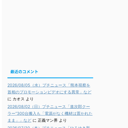
最近のコメント
2026/08/05（水）プチニュース「熊本視察を
首相のプロモーションビデオにする異常」など
に
カオス
より
2026/08/02（日）プチニュース「進次郎クー
ラー”300台搬入も「電源がなく機材は置かれた
まま」」など
に
正義マン界
より
2026/07/30（木）プチニュース「ひろゆき新