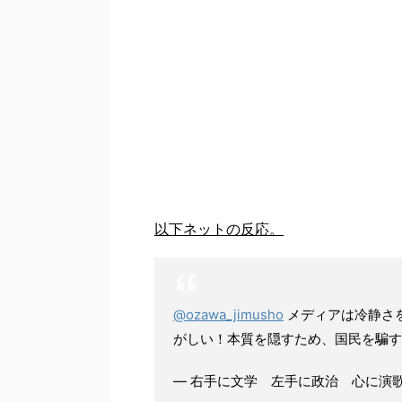
以下ネットの反応。
@ozawa_jimusho
メディアは冷静さを
がしい！本質を隠すため、国民を騙す
— 右手に文学 左手に政治 心に演歌を (@