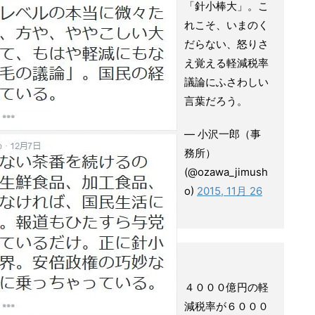
「針小棒大」。こ
れこそ、いまのく
だらない、怒りさ
え覚える軽減税率
議論にふさわしい
言葉だろう。
— 小沢一郎（事
務所）
(@ozawa_jimush
o)
2015, 11月 26
４０００億円の軽
減税率が６０００