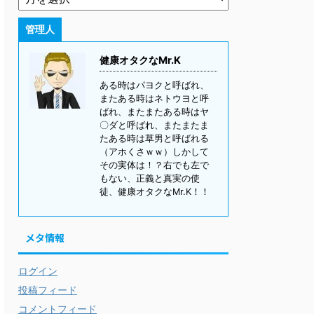
管理人
健康オタクなMr.K
ある時はパヨクと呼ばれ、
またある時はネトウヨと呼
ばれ、またまたある時はヤ
〇ダと呼ばれ、またまたま
たある時は草男と呼ばれる
（アホくさｗｗ）しかして
その実体は！？右でも左で
もない、正義と真実の使
徒、健康オタクなMr.K！！
メタ情報
ログイン
投稿フィード
コメントフィード