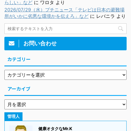
らしい」など
に
ワロタ
より
2026/07/29（水）プチニュース「テレビは日本の避難場
所がいかに劣悪な環境かを伝えろ」など
に
レバニラ
より
お問い合わせ
カテゴリー
アーカイブ
管理人
健康オタクなMr.K