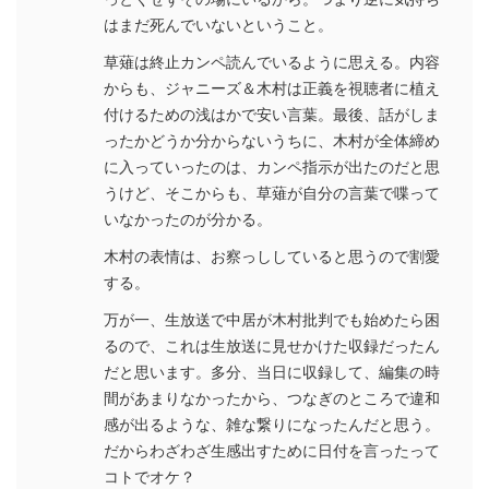
はまだ死んでいないということ。
草薙は終止カンペ読んでいるように思える。内容
からも、ジャニーズ＆木村は正義を視聴者に植え
付けるための浅はかで安い言葉。最後、話がしま
ったかどうか分からないうちに、木村が全体締め
に入っていったのは、カンペ指示が出たのだと思
うけど、そこからも、草薙が自分の言葉で喋って
いなかったのが分かる。
木村の表情は、お察っししていると思うので割愛
する。
万が一、生放送で中居が木村批判でも始めたら困
るので、これは生放送に見せかけた収録だったん
だと思います。多分、当日に収録して、編集の時
間があまりなかったから、つなぎのところで違和
感が出るような、雑な繋りになったんだと思う。
だからわざわざ生感出すために日付を言ったって
コトでオケ？