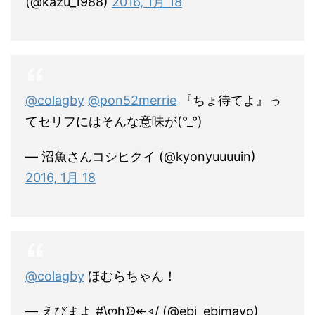
(@kazu_1988)
2016, 1月 18
@colagby
@pon52merrie
『ちょ待てよ』っ
てセリフにはそんな意味が(°_°)
— 沼魚さんコシヒクイ (@kyonyuuuuin)
2016, 1月 18
@colagby
ほむらちゃん！
— えびまよ #\ღhᗦ↞︎◃︎/ (@ebi_ebimayo)