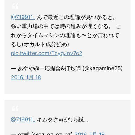
@719911_
んで最近この理論が見つかると。
強い重力場の中では時の進みが遅くなる。 こ
れからタイムマシンの理論も〜とか言われて
るし(オカルト成分強め)
pic.twitter.com/TcyqJnv7c2
— あやや@一応提督&打ち師 (@kagamine25)
2016, 1月 18
@719911_
キムタク=ほむら説…
— oz式 (@oz_oz_oz_oz)
2016, 1月 18