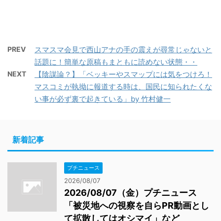
PREV
スマスマ会見で西山アナの手の震えが尋常じゃないと
話題に！簡単な原稿もまともに読めない状態・・
NEXT
【陰謀論？】「ベッキーやスマップには気をつけろ！
マスコミが執拗に報道する時は、国民に知られたくな
い事が必ず裏で起きている」by 竹村健一
新着記事
プチニュース
2026/08/07
2026/08/07（金）プチニュース
「被災地への視察を自らPR動画とし
て拡散してはオシマイ」など