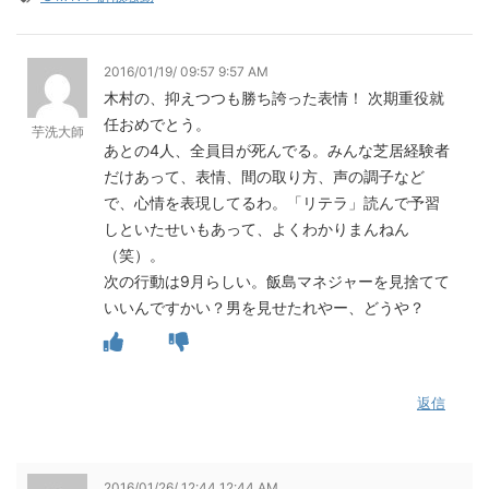
2016/01/19/ 09:57 9:57 AM
木村の、抑えつつも勝ち誇った表情！ 次期重役就
任おめでとう。
芋洗大師
あとの4人、全員目が死んでる。みんな芝居経験者
だけあって、表情、間の取り方、声の調子など
で、心情を表現してるわ。「リテラ」読んで予習
しといたせいもあって、よくわかりまんねん
（笑）。
次の行動は9月らしい。飯島マネジャーを見捨てて
いいんですかい？男を見せたれやー、どうや？
返信
2016/01/26/ 12:44 12:44 AM