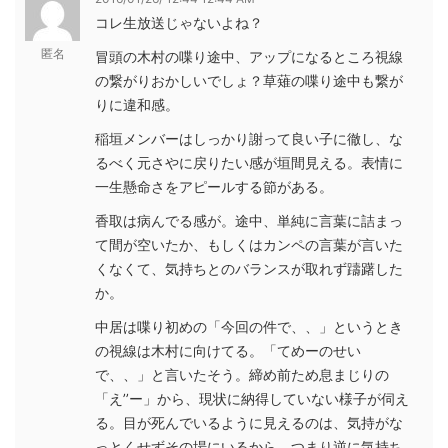
コレ生放送じゃないよね？
匿名
冒頭の木村の喋り途中、アップになるところ視線
の繋がりおかしいでしょ？草薙の喋り途中も繋が
りに違和感。
稲垣メンバーはしっかり謝って良い子に徹し、な
るべく元さやに戻りたい感が垣間見える。表情に
一生懸命さをアピールする節がある。
香取は病んでる感が。途中、単純に言葉に詰まっ
て間が空いたか、もしくはカンペの言葉が言いた
くなくて、気持ちとのバランスが取れず躊躇した
か。
中居は喋り初めの「今回の件で、、」というとき
の視線は木村に向けてる。「てめーのせい
で、、」と言いたそう。締め前ため息まじりの
「え’’ー」から、現状に納得していない様子が伺え
る。目が死んでいるように見えるのは、気持がな
っとくせずその場にいるから。つまり逆に気持ち