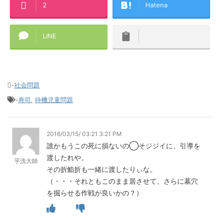
2
Hatena
LINE
-
社会問題
-
寿司
,
待機児童問題
2016/03/15/ 03:21 3:21 PM
誰かもうこの死に損ないの◯そジジイに、引導を
渡したれや。
芋洗大師
その折鮨折も一緒に渡したりぃな。
（・・・それともこのまま居させて、さらに墓穴
を掘らせる作戦が良いかの？）