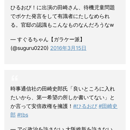
ひるおび！に出演の田崎さん、待機児童問題
でボケた発言をして有識者にたしなめられ
る。官邸の認識もこんなものなんだろうなw
— すぐるちゃん【ガラケー派】
(@suguru0220)
2016年3月15日
時事通信社の田崎史郎氏「良いところに入れ
たいから、第一希望の所しか書いてない」と
か言って安倍政権を擁護！
#ひるおび
#田崎史
郎
#tbs
— アベ政治を許さない 大阪維新を許さない