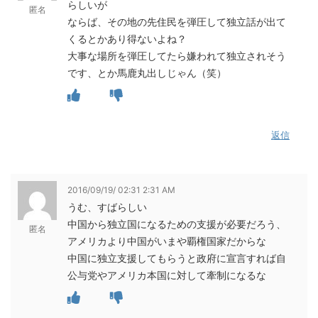
らしいが
匿名
ならば、その地の先住民を弾圧して独立話が出て
くるとかあり得ないよね？
大事な場所を弾圧してたら嫌われて独立されそう
です、とか馬鹿丸出しじゃん（笑）
返信
2016/09/19/ 02:31 2:31 AM
うむ、すばらしい
中国から独立国になるための支援が必要だろう、
匿名
アメリカより中国がいまや覇権国家だからな
中国に独立支援してもらうと政府に宣言すれば自
公与党やアメリカ本国に対して牽制になるな