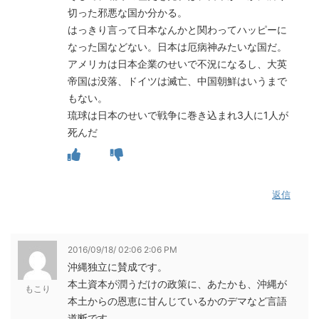
切った邪悪な国か分かる。
はっきり言って日本なんかと関わってハッピーに
なった国などない。日本は厄病神みたいな国だ。
アメリカは日本企業のせいで不況になるし、大英
帝国は没落、ドイツは滅亡、中国朝鮮はいうまで
もない。
琉球は日本のせいで戦争に巻き込まれ3人に1人が
死んだ
返信
2016/09/18/ 02:06 2:06 PM
沖縄独立に賛成です。
本土資本が潤うだけの政策に、あたかも、沖縄が
もこり
本土からの恩恵に甘んじているかのデマなど言語
道断です。