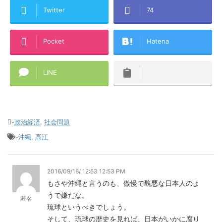
Twitter
74
Pocket
Hatena
LINE
-
政治経済
,
社会問題
-
沖縄
,
高江
2016/09/18/ 12:53 12:53 PM
もさや沖縄と言うのも、傲慢で醜悪な日本人のよ
うで嫌だな。
匿名
琉球というべきでしょう。
そして、琉球の歴史を見れば、日本がいかに腐り