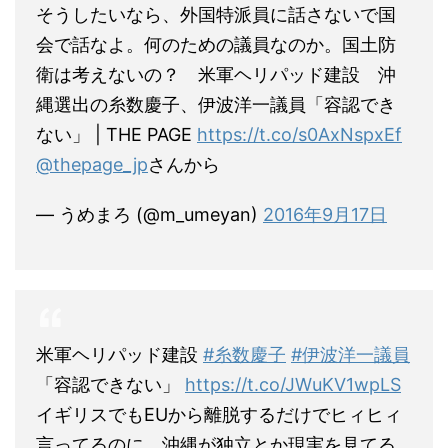
そうしたいなら、外国特派員に話さないで国
会で話なよ。何のための議員なのか。国土防
衛は考えないの？ 米軍ヘリパッド建設 沖
縄選出の糸数慶子、伊波洋一議員「容認でき
ない」 | THE PAGE
https://t.co/s0AxNspxEf
@thepage_jp
さんから
— うめまろ (@m_umeyan)
2016年9月17日
米軍ヘリパッド建設
#糸数慶子
#伊波洋一議員
「容認できない」
https://t.co/JWuKV1wpLS
イギリスでもEUから離脱するだけでヒィヒィ
言ってるのに、沖縄が独立とか現実を見てる