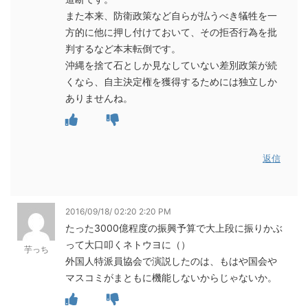
また本来、防衛政策など自らが払うべき犠牲を一
方的に他に押し付けておいて、その拒否行為を批
判するなど本末転倒です。
沖縄を捨て石としか見なしていない差別政策が続
くなら、自主決定権を獲得するためには独立しか
ありませんね。
返信
2016/09/18/ 02:20 2:20 PM
たった3000億程度の振興予算で大上段に振りかぶ
って大口叩くネトウヨに（）
芋っち
外国人特派員協会で演説したのは、もはや国会や
マスコミがまともに機能しないからじゃないか。