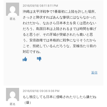
2016/09/18/ 08:11 8:11 PM
沖縄は太平洋戦争で1番最初に上陸を許した場所。
さっさと降伏すればあんな惨状にはならなかった
匿名
わけだから、なおさら日本本土を良くは思わない
だろう。島国日本は上陸されるまでは時間を稼げ
ると思うが、その牙城が突破されたら脆いと思
う。安倍政権では本格的に戦争になりそうだから
こそ、拒絶しているんだろうな。至極当たり前の
対応ですね。
返信
2016/09/18/ 09:36 9:36 PM
もし独立しても日本に侵略されたりしたら嫌だね
（爆）
匿名