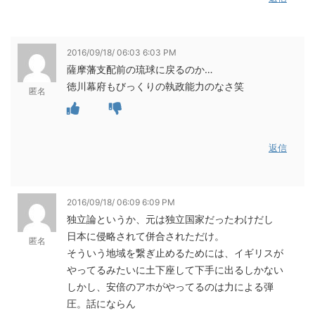
2016/09/18/ 06:03 6:03 PM
薩摩藩支配前の琉球に戻るのか…
徳川幕府もびっくりの執政能力のなさ笑
匿名
返信
2016/09/18/ 06:09 6:09 PM
独立論というか、元は独立国家だったわけだし
日本に侵略されて併合されただけ。
匿名
そういう地域を繋ぎ止めるためには、イギリスが
やってるみたいに土下座して下手に出るしかない
しかし、安倍のアホがやってるのは力による弾
圧。話にならん