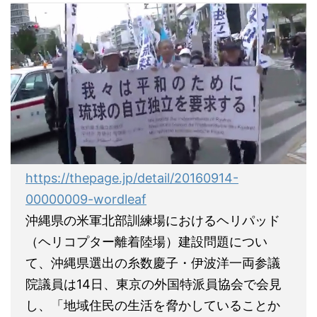
https://thepage.jp/detail/20160914-
00000009-wordleaf
沖縄県の米軍北部訓練場におけるヘリパッド
（ヘリコプター離着陸場）建設問題につい
て、沖縄県選出の糸数慶子・伊波洋一両参議
院議員は14日、東京の外国特派員協会で会見
し、「地域住民の生活を脅かしていることか