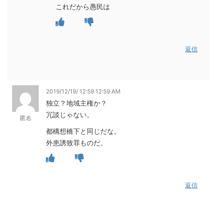
これだから愚民は
返信
2019/12/19/ 12:59 12:59 AM
独立？地域主権か？
冗談じゃない。
匿名
都構想橋下と同じだな。
外患誘致罪ものだ。
返信