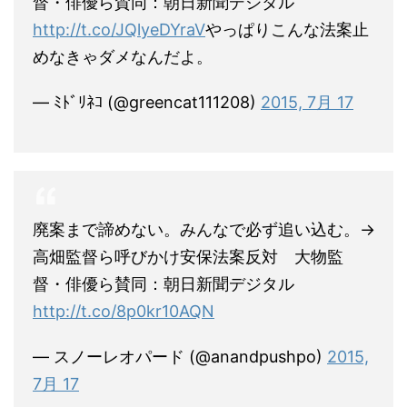
督・俳優ら賛同：朝日新聞デジタル
http://t.co/JQlyeDYraV
やっぱりこんな法案止
めなきゃダメなんだよ。
— ﾐﾄﾞﾘﾈｺ (@greencat111208)
2015, 7月 17
廃案まで諦めない。みんなで必ず追い込む。→
高畑監督ら呼びかけ安保法案反対 大物監
督・俳優ら賛同：朝日新聞デジタル
http://t.co/8p0kr10AQN
— スノーレオパード (@anandpushpo)
2015,
7月 17