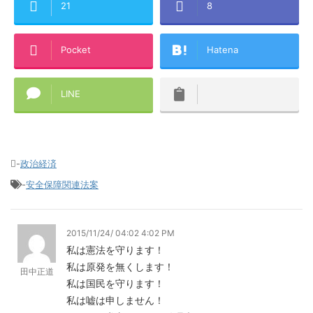
21
8
Pocket
Hatena
LINE
-
政治経済
-
安全保障関連法案
2015/11/24/ 04:02 4:02 PM
私は憲法を守ります！
私は原発を無くします！
田中正道
私は国民を守ります！
私は嘘は申しません！