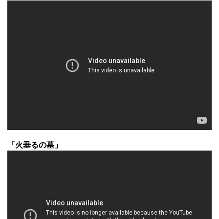
「火垂るの墓」