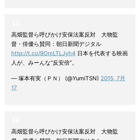
高畑監督ら呼びかけ安保法案反対 大物監
督・俳優ら賛同：朝日新聞デジタル
http://t.co/9OmLTLJyh4
日本を代表する映画
人が、みーんな“反安倍”。
— 塚本有実（ＰＮ） (@YumiTSN)
2015, 7月
17
高畑監督ら呼びかけ安保法案反対 大物監