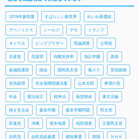
2019年参院選
すばらしい新世界
れいわ新選組
アベノミクス
シールズ
デモ
トランプ
ネトウヨ
ビッグブラザー
世論調査
公明党
共産党
共謀罪
内閣支持率
加計学園
原発
参議院選挙
国会
国民民主党
報ステ
安倍政権
安倍総理
安全保障関連法案
山本太郎
希望の党
年金
憲法改正
戦争法
新型肺炎
東京五輪
桜を見る会
森友学園
森友学園問題
民主党
民進党
沖縄
熊本地震
稲田朋美
立憲民主党
自民党
自民党総裁選
都知事選
韓国
ＮＨＫ