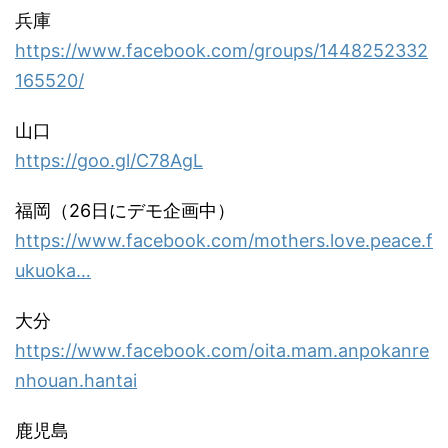
兵庫
https://www.facebook.com/groups/1448252332
165520/
山口
https://goo.gl/C78AgL
福岡（26日にデモ企画中）
https://www.facebook.com/mothers.love.peace.f
ukuoka…
大分
https://www.facebook.com/oita.mam.anpokanre
nhouan.hantai
鹿児島