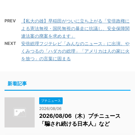
PREV
【私大の雄】早稲田がついに立ち上がる「安倍政権に
よる憲法無視・国民無視の暴走に抗議し、安全保障関
連法案の廃案を求めます」
NEXT
安倍総理フジテレビ「みんなのニュース」に出演。や
くみつるの「ハダカの総理」「アメリカは人の家に火
を放つ」の言葉に固まる
新着記事
プチニュース
2026/08/06
2026/08/06（木）プチニュース
「騙され続ける日本人」など