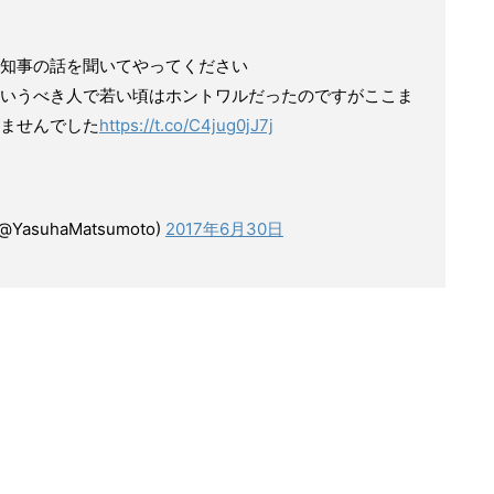
知事の話を聞いてやってください
いうべき人で若い頃はホントワルだったのですがここま
ませんでした
https://t.co/C4jug0jJ7j
suhaMatsumoto)
2017年6月30日