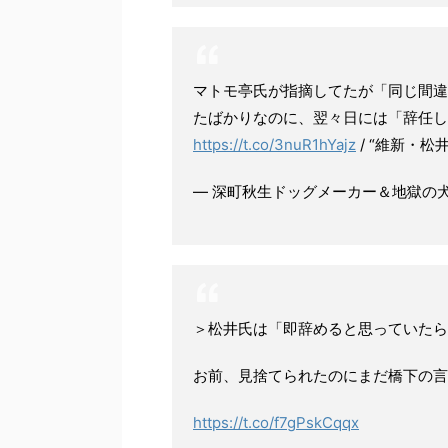
マトモ亭氏が指摘してたが「同じ間違
たばかりなのに、翌々日には「辞任し
https://t.co/3nuR1hYajz
/ “維新・松
— 深町秋生ドッグメーカー＆地獄の犬たち
＞松井氏は「即辞めると思っていたら
お前、見捨てられたのにまだ橋下の言
https://t.co/f7gPskCqqx