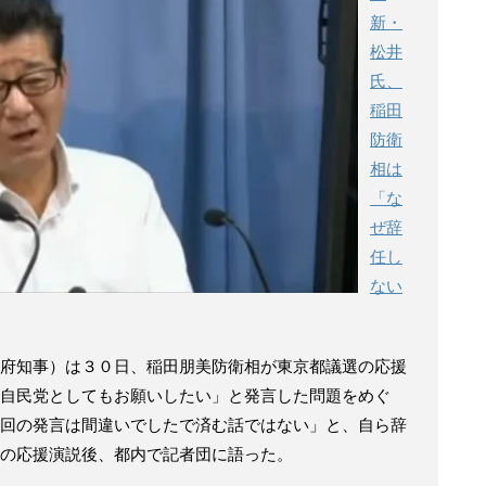
新・
松井
氏、
稲田
防衛
相は
「な
ぜ辞
任し
ない
府知事）は３０日、稲田朋美防衛相が東京都議選の応援
自民党としてもお願いしたい」と発言した問題をめぐ
回の発言は間違いでしたで済む話ではない」と、自ら辞
の応援演説後、都内で記者団に語った。