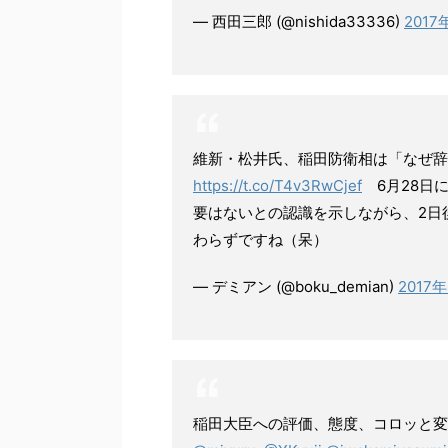
— 西田三郎 (@nishida33336)
2017
維新・松井氏、稲田防衛相は「なぜ辞
https://t.co/T4v3RwCjef
6月28日
要はないとの認識を示しながら、2日
わらずですね（呆）
— デミアン (@boku_demian)
2017
稲田大臣への評価、態度、コロッと変