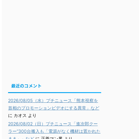
最近のコメント
2026/08/05（水）プチニュース「熊本視察を
首相のプロモーションビデオにする異常」など
に
カオス
より
2026/08/02（日）プチニュース「進次郎クー
ラー”300台搬入も「電源がなく機材は置かれた
まま」」など
に
正義マン界
より