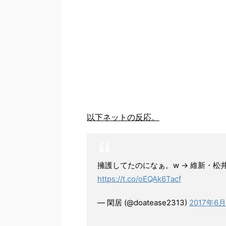
以下ネットの反応。
擁護してたのになぁ。w → 維新・
https://t.co/oEQAk6Tacf
— 閑居 (@doatease2313)
2017年6