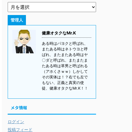
管理人
健康オタクなMr.K
ある時はパヨクと呼ばれ、
またある時はネトウヨと呼
ばれ、またまたある時はヤ
〇ダと呼ばれ、またまたま
たある時は草男と呼ばれる
（アホくさｗｗ）しかして
その実体は！？右でも左で
もない、正義と真実の使
徒、健康オタクなMr.K！！
メタ情報
ログイン
投稿フィード