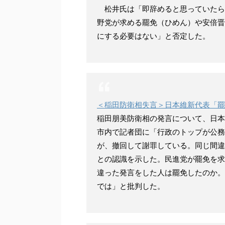
松井氏は「即辞めると思っていたら
野党が求める罷免（ひめん）や安倍晋
にする必要はない」と否定した。
＜稲田防衛相失言＞日本維新代表「罷
稲田朋美防衛相の発言について、日本
市内で記者団に「行政のトップが公務
が、撤回して謝罪している。同じ間違
との認識を示した。民進党が罷免を求
違った発言をした人は罷免したのか。
では」と批判した。