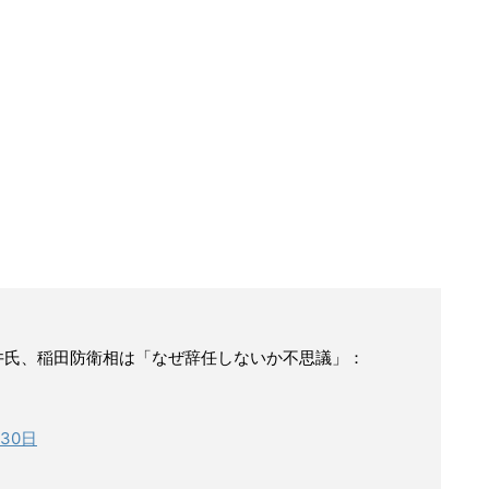
松井氏、稲田防衛相は「なぜ辞任しないか不思議」：
月30日