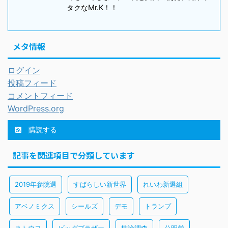
タクなMr.K！！
メタ情報
ログイン
投稿フィード
コメントフィード
WordPress.org
購読する
記事を関連項目で分類しています
2019年参院選
すばらしい新世界
れいわ新選組
アベノミクス
シールズ
デモ
トランプ