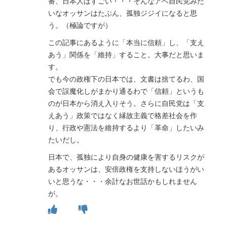
番、日本人はすごい・・・そんなアベ自民党みた
いなオッサンはたぶん、孤独ジジイになると思
う。（極論ですが）
この記事にあるように「本当に信頼」し、「支え
あう」関係を「維持」すること。大事だと思いま
す。
でも今の政権下の日本では、文書は捨てるわ、国
会で誤魔化しがまかり通るわで「信頼」というも
のが日本から消え入りそう。さらに自民党は「支
えあう」政策ではなく縁故主義で格差社会を作
り、行政や憲法を維持するより「革命」したいみ
たいだし。
日本で、孤独により自身の健康を害するリスクが
あるオッサンは、安倍政権を支持しないほうがい
いと思うな・・・余計なお世話かもしれません
が。