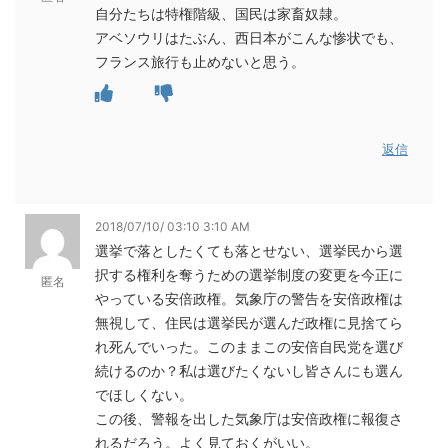
自分たちは特権階級、国民は家畜奴隷。
アベソウリはたぶん、西日本がこんな惨状でも、
フランス旅行も止めないと思う。
返信
2018/07/10/ 03:10 3:10 AM
選挙で落としたくても落とせない、選挙民から選
択する権利を奪うための選挙制度の変更を今正に
匿名
やっている安倍政権。気象庁の警告を安倍政権は
無視して、住民は選挙民が選んだ政権に見捨てら
れ死んでいった。このままこの安倍自民党を選び
続けるのか？私は選びたくないし皆さんにも選ん
でほしくない。
この後、警報を出した気象庁は安倍政権に報復さ
れるだろう。よく見ておくがいい。