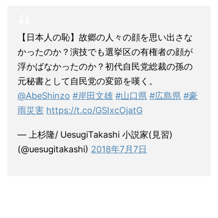
【日本人の恥】故郷の人々の顔を思い出さな
かったのか？演技でも選挙区の有権者の顔が
浮かばなかったのか？初代自民党総裁の孫の
元秘書として自民党の変節を嘆く。
@AbeShinzo
#岸田文雄
#山口県
#広島県
#豪
雨災害
https://t.co/GSIxcOjatG
— 上杉隆/ UesugiTakashi 小説家(見習)
(@uesugitakashi)
2018年7月7日