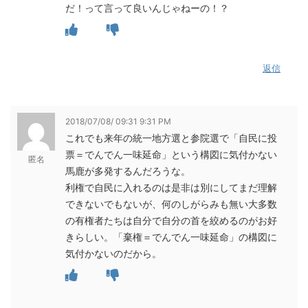
だ！って言って良いんじゃねーの！？
返信
2018/07/08/ 09:31 9:31 PM
これでも来年の統一地方選と参院選で「自民に投
票＝でんでん一味延命」という構図に気付かない
匿名
馬鹿が多発するんだろうな。
利権で自民に入れるのは是非は別にしてまだ理解
できないでもないが、何のしがらみも無い大多数
の有権者たちは自分で自分の首を絞めるのがお好
きらしい。「棄権＝でんでん一味延命」の構図に
気付かないのだから。