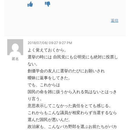
返信
2018/07/08/ 09:27 9:27 PM
よく覚えておくから。
選挙の時には 自民党にも公明党にも絶対に投票し
匿名
ない。
創価学会の友人に選挙のたびにお願いされ
曖昧に返事をしてきた。
でも、これからは
国民の命を雑に扱うから入れる気はないとはっき
り言う。
意思表示してこなかった責任をとても感じる。
これからもこんな議員が相変わらず当選するなら
選んだ国民が悪いんだ。
政治家も、こんなバカ野郎を選ぶお前たちがバカ