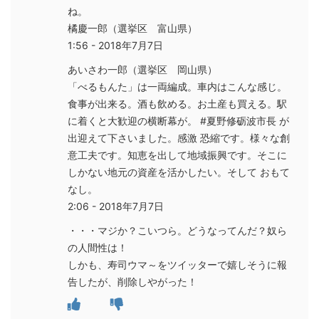
ね。
橘慶一郎（選挙区 富山県）
1:56 - 2018年7月7日
あいさわ一郎（選挙区 岡山県）
「べるもんた」は一両編成。車内はこんな感じ。
食事が出来る。酒も飲める。お土産も買える。駅
に着くと大歓迎の横断幕が。 #夏野修砺波市長 が
出迎えて下さいました。感激 恐縮です。様々な創
意工夫です。知恵を出して地域振興です。そこに
しかない地元の資産を活かしたい。そして おもて
なし。
2:06 - 2018年7月7日
・・・マジか？こいつら。どうなってんだ？奴ら
の人間性は！
しかも、寿司ウマ～をツイッターで嬉しそうに報
告したが、削除しやがった！