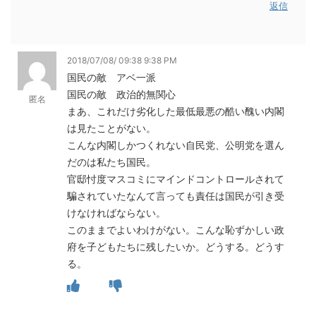
返信
2018/07/08/ 09:38 9:38 PM
国民の敵 アベ一派
国民の敵 政治的無関心
匿名
まあ、これだけ劣化した最低最悪の酷い醜い内閣
は見たことがない。
こんな内閣しかつくれない自民党、公明党を選ん
だのは私たち国民。
官邸忖度マスコミにマインドコントロールされて
騙されていたなんて言っても責任は国民が引き受
けなければならない。
このままでよいわけがない。こんな恥ずかしい政
府を子どもたちに残したいか。どうする。どうす
る。