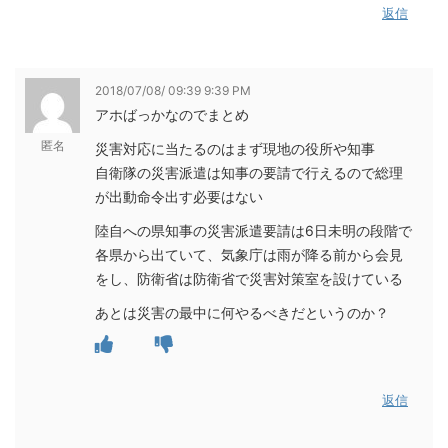
返信
2018/07/08/ 09:39 9:39 PM
アホばっかなのでまとめ
匿名
災害対応に当たるのはまず現地の役所や知事
自衛隊の災害派遣は知事の要請で行えるので総理
が出動命令出す必要はない
陸自への県知事の災害派遣要請は6日未明の段階で
各県から出ていて、気象庁は雨が降る前から会見
をし、防衛省は防衛省で災害対策室を設けている
あとは災害の最中に何やるべきだというのか？
返信