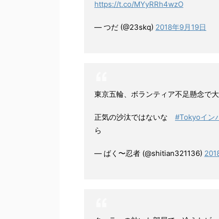
https://t.co/MYyRRh4wzO
— つだ (@23skq)
2018年9月19日
東京五輪、ボランティア不足懸念で大
正気の沙汰ではないな
#Tokyoイン
ら
— ばく〜忍者 (@shitian321136)
20