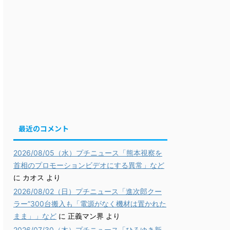
最近のコメント
2026/08/05（水）プチニュース「熊本視察を
首相のプロモーションビデオにする異常」など
に
カオス
より
2026/08/02（日）プチニュース「進次郎クー
ラー”300台搬入も「電源がなく機材は置かれた
まま」」など
に
正義マン界
より
2026/07/30（木）プチニュース「ひろゆき新