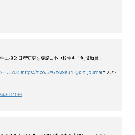
学に授業日程変更を要請…小中校生も「無償動員」
パール2020
https://t.co/BAGzAI9eu4
@biz_journal
さんか
18年9月19日