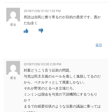
2018/11/29/ 01:52 1:52 PM
所詮は自民に擦り寄るのが目的の愚党です。愚か
だね全く
匿名
返信
2018/11/29/ 02:26 2:26 PM
対案どうこう言う以前の問題。
与党は民主主義のルールを激しく逸脱してるのだ
匿名
から、ペナルティとして廃案しかない。
それが野党のとるべき立場だろ。
ミンミンは国会を与党の下請機関にするつもり
か？
まるで白紙委任状のような法案の議論に乗っては