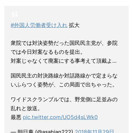
#外国人労働者受け入れ
拡大
衆院では対決姿勢だった国民民主党が、参院
では今日対案なるものを提出。
対案じゃなくて廃案にする事考えて頂戴よ…
国民民主の対決路線か対話路線かで定まらな
いふらつく姿勢が、この局面で出ちゃった。
ワイドスクランブルでは、野党側に足並みの
乱れと放送。
最悪
pic.twitter.com/UO5d4sLWk0
— 朝日庵 (@asahian222)
2018年11月29日