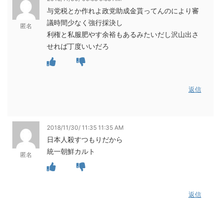
与党税とか作れよ政党助成金貰ってんのにより審
議時間少なく強行採決し
匿名
利権と私服肥やす余裕もあるみたいだし沢山出さ
せれば丁度いいだろ
返信
2018/11/30/ 11:35 11:35 AM
日本人殺すつもりだから
統一朝鮮カルト
匿名
返信