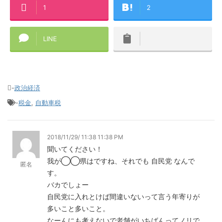
1
2
LINE
-
政治経済
-
税金
,
自動車税
2018/11/29/ 11:38 11:38 PM
聞いてください！
我が◯◯県はですね、それでも 自民党 なんで
匿名
す。
バカでしょー
自民党に入れとけば間違いないって言う年寄りが
多いこと多いこと。
なーんにも考えないで老舗がいちばんってノリで