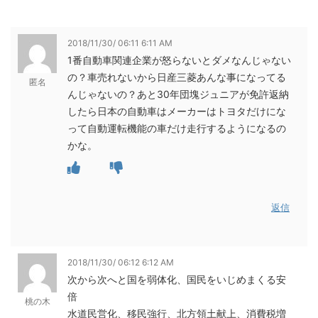
2018/11/30/ 06:11 6:11 AM
1番自動車関連企業が怒らないとダメなんじゃない
の？車売れないから日産三菱あんな事になってる
匿名
んじゃないの？あと30年団塊ジュニアが免許返納
したら日本の自動車はメーカーはトヨタだけにな
って自動運転機能の車だけ走行するようになるの
かな。
返信
2018/11/30/ 06:12 6:12 AM
次から次へと国を弱体化、国民をいじめまくる安
倍
桃の木
水道民営化、移民強行、北方領土献上、消費税増