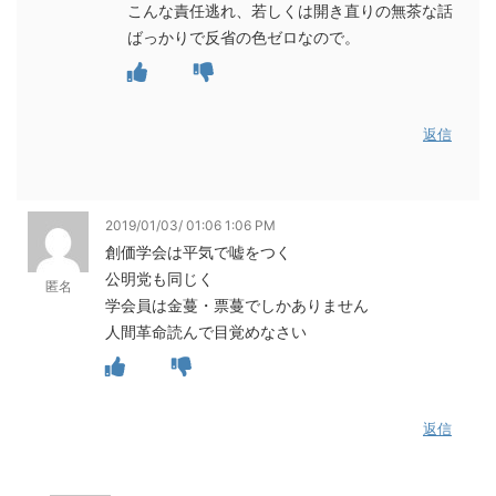
こんな責任逃れ、若しくは開き直りの無茶な話
ばっかりで反省の色ゼロなので。
返信
2019/01/03/ 01:06 1:06 PM
創価学会は平気で嘘をつく
公明党も同じく
匿名
学会員は金蔓・票蔓でしかありません
人間革命読んで目覚めなさい
返信