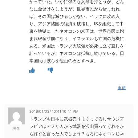
かっていた。いかに強力な兵器を持とうが、どん
なに金儲けをしようが、世界市民から憎まれれ
ば、その国は滅びるしかない。イラクに攻め入
り、アジア諸国の経済を破壊し、ISを組織して中
東を地獄にしたネオコンの米国は、世界市民に憎
まれ破産寸前になり、イスラエルも亡国の危機に
ある。米国はトランプ大統領が必死に立て直しを
計っているが、ネオコンは抵抗し続けている。日
本国民は彼らを他山の石とすべき。
返信
2019/01/03/ 10:41 10:41 PM
トランプも日本に武器売りまくってるしサウジア
ラビアはアメリカから武器を沢山買ってくれるか
匿名
ら許すと言った人でしょう？もろにネオコンじゃ