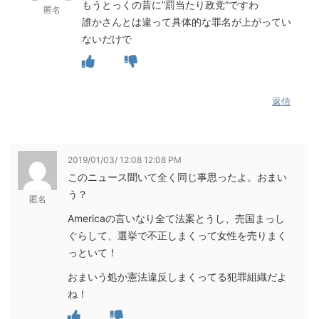
もうとっくの昔に”罰当たり政党”ですわ
匿名
誰かさんとは違って具体的な罪名が上がってい
ないだけで
返信
2019/01/03/ 12:08 12:08 PM
このニュース聞いて全く同じ事思ったよ。おまい
う？
匿名
Americaの言いなり全て法案とうし、売国まっし
ぐらして、選挙で不正しまくって女性を売りまく
っといて！
おまいう処か憲法違反しまくってる犯罪組織だよ
ね！