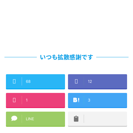
いつも拡散感謝です
68
12
1
3
LINE