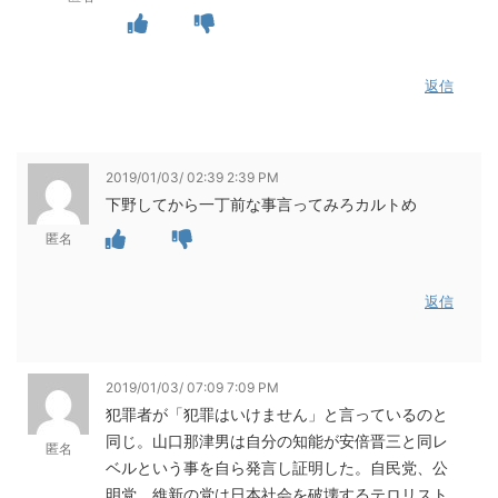
返信
2019/01/03/ 02:39 2:39 PM
下野してから一丁前な事言ってみろカルトめ
匿名
返信
2019/01/03/ 07:09 7:09 PM
犯罪者が「犯罪はいけません」と言っているのと
同じ。山口那津男は自分の知能が安倍晋三と同レ
匿名
ベルという事を自ら発言し証明した。自民党、公
明党、維新の党は日本社会を破壊するテロリスト