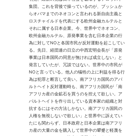
集団。これを背後で操っているのが、ブッシュか
らオバマまでのネオコンと言われる新自由主義と
ロスチャイルドを代表にする欧州金融カルテルと
それに属する日本企業。今、世界中でネオコン、
欧州金融カルテル、原発事業を含む日本企業の行
為に対してNOと各国市民が反対運動を起こしてい
る。先日、経団連の日立の中西宏明会長が「原発
事業は日本国民の同意が無ければ成立しない」と
発言していたが、冗談ではない。世界中の市民が
NOと言っている。他人の犠牲の上に利益を得る行
為は犯罪と断言して良い。南アフリカ国民のアパ
ルトヘイト反対運動時も、南アフリカ国民が「南
アフリカ産の金鉱石を買うのを控えて欲しい。ア
パルトヘイトを作り出している資本家の組織と対
抗するにはその方法しかない。南アフリカ国民の
人権を無視しないで欲しい」と世界中に訴えてい
たにも関わらず、日本政府と日本企業は南アフリ
カ産の大量の金を購入して世界中の顰蹙と軽蔑を