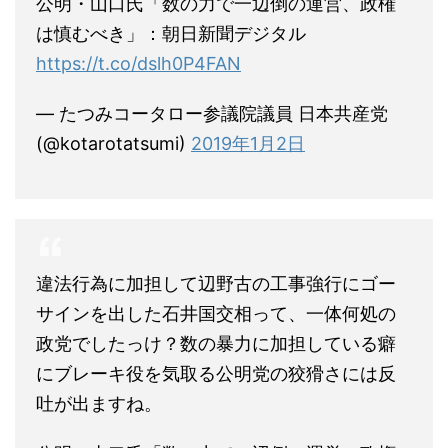
公明・山口氏「数の力で一辺倒の運営、政権
は慎むべき」：朝日新聞デジタル
https://t.co/dslh0P4FAN
— たつみコータロー参議院議員 日本共産党
(@kotarotatsumi)
2019年1月2日
違法行為に加担して辺野古の工事強行にゴー
サインを出した石井国交相って、一体何処の
政党でしたっけ？数の暴力に加担している癖
にブレーキ役を気取る公明党の狡猾さには反
吐が出ますね。