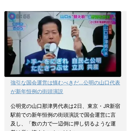
強引な国会運営は慎むべきだ…公明の山口代表
が新年恒例の街頭演説
公明党の山口那津男代表は2日、東京・JR新宿
駅前での新年恒例の街頭演説で国会運営に言
及し、「数の力で一辺倒に押し切るような運