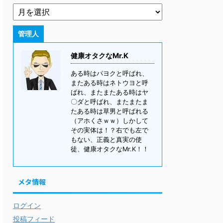
管理人
健康オタクなMr.K
ある時はパヨクと呼ばれ、
またある時はネトウヨと呼
ばれ、またまたある時はヤ
〇ダと呼ばれ、またまたま
たある時は草男と呼ばれる
（アホくさｗｗ）しかして
その実体は！？右でも左で
もない、正義と真実の使
徒、健康オタクなMr.K！！
メタ情報
ログイン
投稿フィード