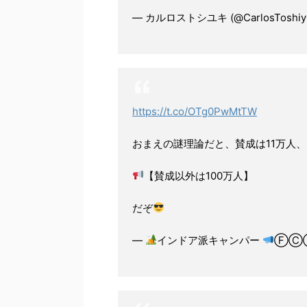
— カルロストシユキ (@CarlosToshiyu
https://t.co/OTg0PwMtTW
おまえの謎理論だと、賛成は11万人、
【賛成以外は100万人】
だぞ
—
インドア派キャンパー
ⒻⒸ