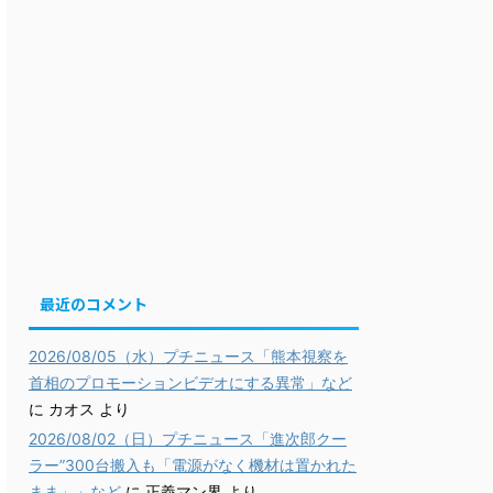
最近のコメント
2026/08/05（水）プチニュース「熊本視察を
首相のプロモーションビデオにする異常」など
に
カオス
より
2026/08/02（日）プチニュース「進次郎クー
ラー”300台搬入も「電源がなく機材は置かれた
まま」」など
に
正義マン界
より