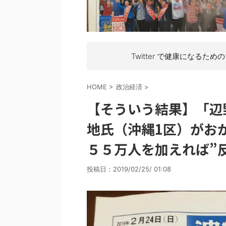
Twitter で健康になるため
HOME
>
政治経済
>
【そういう結果】「辺
地氏（沖縄1区）がお
５５万人を加えれば”
投稿日：
2019/02/25/ 01:08