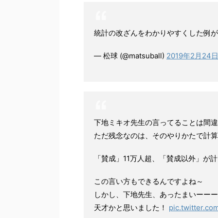
統計の改ざんをわかりやすくした例
— 松球 (@matsuball)
2019年2月24
下地ミキオ先生の言ってることは間違
ただ残念なのは、そのやりかたで計算
「賛成」11万人超、「賛成以外」が計
この言い方もできるんですよね～
しかし、下地先生、あったまいーーー
天才かと思いました！
pic.twitter.c