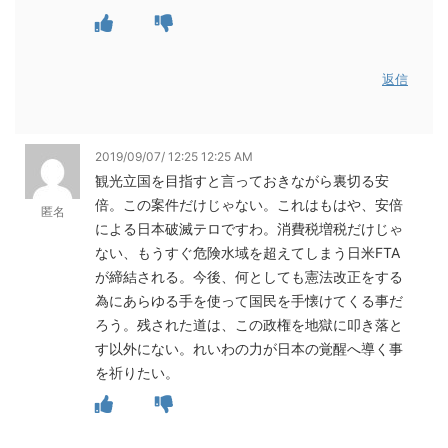
返信
2019/09/07/ 12:25 12:25 AM
観光立国を目指すと言っておきながら裏切る安
倍。この案件だけじゃない。これはもはや、安倍
匿名
による日本破滅テロですわ。消費税増税だけじゃ
ない、もうすぐ危険水域を超えてしまう日米FTA
が締結される。今後、何としても憲法改正をする
為にあらゆる手を使って国民を手懐けてくる事だ
ろう。残された道は、この政権を地獄に叩き落と
す以外にない。れいわの力が日本の覚醒へ導く事
を祈りたい。