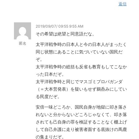
返信
2019/09/07/ 09:55 9:55 AM
その希望は絶望と同意語だな。
匿名
太平洋戦争時の日本人と今の日本人がまったく
同じ状態にあることに気づいていない国民だ
ぞ。
太平洋戦争時の総括も反省も教育もしてこなか
った日本だぞ。
太平洋戦争時と同じでマスゴミプロパガンダ
（＝大本営発表）を疑いもせず鵜呑みにしてい
る民度だぞ。
安倍一味どころか、国民自身が地獄に叩き落さ
れないと分からないどころじゃなくて、叩き落
されても己自身の罪を検証することなく棚上げ
して自己弁護に走り被害者面する底抜けの馬鹿
の集まりだぞ。