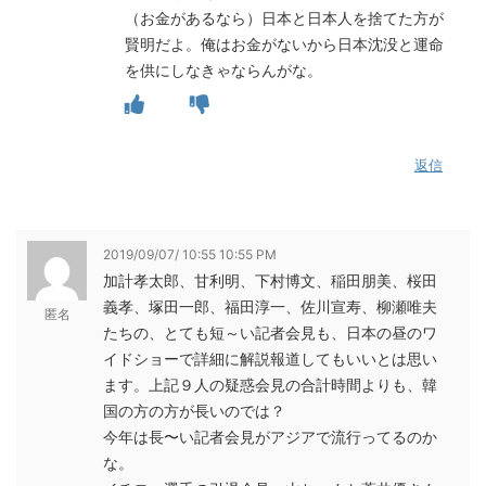
（お金があるなら）日本と日本人を捨てた方が
賢明だよ。俺はお金がないから日本沈没と運命
を供にしなきゃならんがな。
返信
2019/09/07/ 10:55 10:55 PM
加計孝太郎、甘利明、下村博文、稲田朋美、桜田
義孝、塚田一郎、福田淳一、佐川宣寿、柳瀬唯夫
匿名
たちの、とても短～い記者会見も、日本の昼のワ
イドショーで詳細に解説報道してもいいとは思い
ます。上記９人の疑惑会見の合計時間よりも、韓
国の方の方が長いのでは？
今年は長〜い記者会見がアジアで流行ってるのか
な。