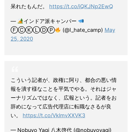
呆れたもんだ。
https://t.co/iQKJNp2EwQ
—
インドア派キャンパー
ⒻⒸⓀⓁⒹⓅ
(@I_hate_camp)
May
25, 2020
こういう記者が、政権に阿り、都合の悪い情
報を潰す様なことを平気でやる。それはジャ
ーナリズムではなく、広報という。記者をお
辞めになって広告代理店に転職なさるが良
い。
https://t.co/VklmvXXVK3
— Nobuyo Yagi 八木啓代 (@nobuyoyagi)