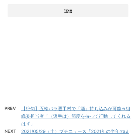
PREV
【絶句】五輪パラ選手村で「酒」持ち込みが可能⇒組
織委担当者「（選手は）節度を持って行動してくれる
はず」
NEXT
2021/05/29（土）プチニュース「2021年の半年のほ