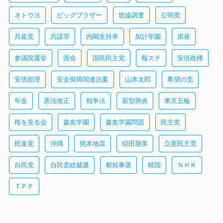
ネトウヨ
ビッグブラザー
世論調査
公明党
共産党
共謀罪
内閣支持率
加計学園
原発
参議院選挙
国会
国民民主党
報ステ
安倍政権
安倍総理
安全保障関連法案
山本太郎
希望の党
年金
憲法改正
戦争法
新型肺炎
東京五輪
桜を見る会
森友学園
森友学園問題
民主党
民進党
沖縄
熊本地震
稲田朋美
立憲民主党
自民党
自民党総裁選
都知事選
韓国
ＮＨＫ
ＴＰＰ