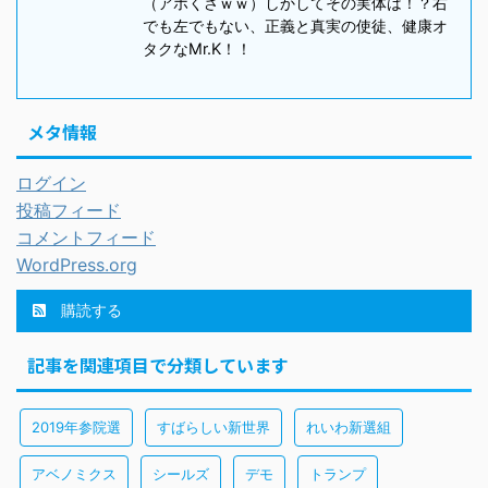
（アホくさｗｗ）しかしてその実体は！？右
でも左でもない、正義と真実の使徒、健康オ
タクなMr.K！！
メタ情報
ログイン
投稿フィード
コメントフィード
WordPress.org
購読する
記事を関連項目で分類しています
2019年参院選
すばらしい新世界
れいわ新選組
アベノミクス
シールズ
デモ
トランプ