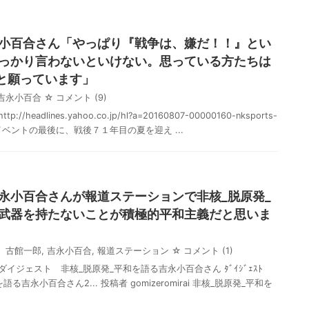
小百合さん「やっぱり『戦争は、嫌だ！！』とい
っかり言わないといけない。思っている方たちは
と願っています」
吉永小百合
☆ コメント
(9)
/headlines.yahoo.co.jp/hl?a=20160807-00000160-nksports-
イベントの最後に、戦後７１年目の夏を迎え ...
永小百合さんが報道ステーションで非核_脱原発_
武器を持たないことが積極的平和主義だと思いま
古館一郎
,
吉永小百合
,
報道ステーション
☆ コメント
(1)
ダイジェスト 非核_脱原発_平和を語る吉永小百合さん ﾀﾞｲｼﾞｪｽﾄ
る吉永小百合さん2... 投稿者 gomizeromirai 非核_脱原発_平和を