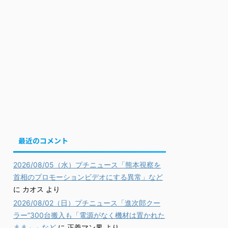
最近のコメント
2026/08/05（水）プチニュース「熊本視察を
首相のプロモーションビデオにする異常」など
に
カオス
より
2026/08/02（日）プチニュース「進次郎クー
ラー”300台搬入も「電源がなく機材は置かれた
まま」」など
に
正義マン界
より