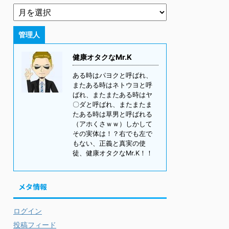
管理人
健康オタクなMr.K
ある時はパヨクと呼ばれ、
またある時はネトウヨと呼
ばれ、またまたある時はヤ
〇ダと呼ばれ、またまたま
たある時は草男と呼ばれる
（アホくさｗｗ）しかして
その実体は！？右でも左で
もない、正義と真実の使
徒、健康オタクなMr.K！！
メタ情報
ログイン
投稿フィード