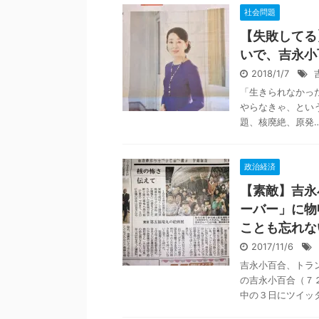
社会問題
【失敗してる
いで、吉永小
2018/1/7
「生きられなかっ
やらなきゃ、とい
題、核廃絶、原発…
政治経済
【素敵】吉永
ーバー」に物
ことも忘れな
2017/11/6
吉永小百合、トラ
の吉永小百合（７
中の３日にツイッタ