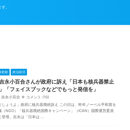
ます。
放射能
政治経済
吉永小百合さんが政府に訴え「日本も核兵器禁止
」「フェイスブックなどでもっと発信を」
吉永小百合
☆ コメント
(10)
ましょうよ」政府に核兵器廃絶訴え この日は、昨年ノーベル平和賞を
（NGO）「核兵器廃絶国際キャンペーン」（ICAN）国際運営委員
登壇。吉永は「日本は ...