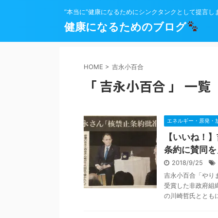
”本当に”健康になるためにシンクタンクとして提言し
健康になるためのブログ
HOME
>
吉永小百合
「 吉永小百合 」 一覧
エネルギー・原発・
【いいね！】
条約に賛同を
2018/9/25
吉永小百合「やり
受賞した非政府組織
の川崎哲氏とともに