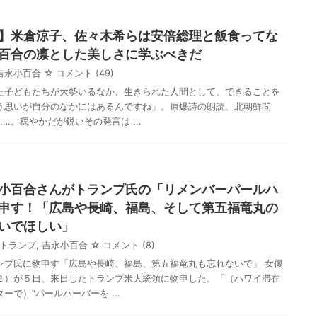
】米倉涼子、佐々木希らは安倍総理と飯食ってな
百合の凛とした美しさに学ぶべきだ
吉永小百合
☆ コメント
(49)
た子どもたちが大勢いるなか、生きられた人間として、できることを
う思いが自分のなかにはあるんですね」。原爆詩の朗読、北朝鮮問
…。穏やかだが鋭いその発言は ...
小百合さんがトランプ氏の「リメンバーパールハ
申す！「広島や長崎、福島、そして第五福竜丸の
いでほしい」
トランプ
,
吉永小百合
☆ コメント
(8)
ンプ氏に物申す「広島や長崎、福島、第五福竜丸も忘れないで」 女優
２）が５日、来日したトランプ米大統領に物申した。「（ハワイ滞在
ーで）“パールハーバーを ...