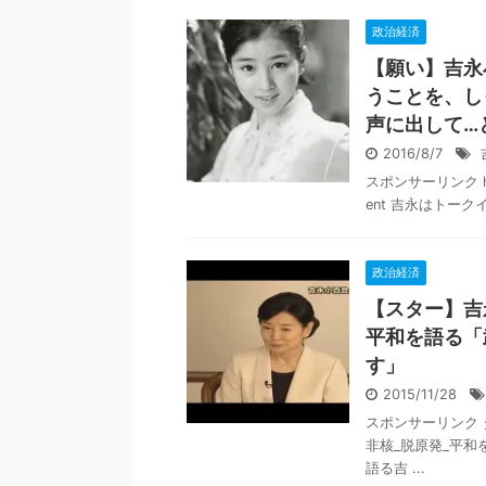
政治経済
【願い】吉永
うことを、し
声に出して…
2016/8/7
スポンサーリンク http:/
ent 吉永はトーク
政治経済
【スター】吉
平和を語る「
す」
2015/11/28
スポンサーリンク 
非核_脱原発_平和を語
語る吉 ...