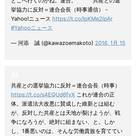
どこへ行くのかね。連合。 共産との選
挙協力に反対＝連合会長（時事通信） -
Yahoo!ニュース
https://t.co/lpKMe2IpAr
#Yahooニュース
— 河添 誠 (@kawazoemakoto)
2016, 1月 15
共産との選挙協力に反対＝連合会長（時事）
https://t.co/s4EQUd6fvX
これが連合の正
体。派遣法大改悪に賛成した維新とは組む
が、反対した共産とは天地が裂けようが、戦
争になろうが、絶対に組まない、と。しか
し、1番悪いのは、そんな労働貴族を育ててい