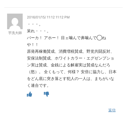
2016/01/15/ 11:12 11:12 PM
・・・。
呆れ・・・。
芋洗大師
バーカ！ アホー！ 目ェ噛んで鼻噛んで◯ね
や！！
原発再稼働賛成、消費増税賛成、野党共闘反対、
安保法制賛成、ホワイトカラー・エグゼンプショ
ン実は賛成、金銭による解雇実は賛成なんだろ
（怒）。 全くもって、何様？ 安倍に協力し、日本
をどん底に突き落とす犯人の一人は、まちがいな
く連合です。
返信