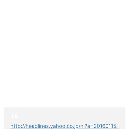
http://headlines.yahoo.co.jp/hl?a=20160115-