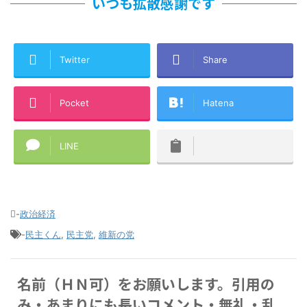
いつも拡散感謝です
Twitter
Share
Pocket
Hatena
LINE
-
政治経済
-
民主くん
,
民主党
,
維新の党
名前（ＨＮ可）をお願いします。引用の
み・あまりにも長いコメント・無礼・乱