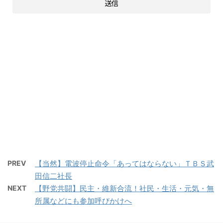
PREV
【当然】電波停止命令「あってはならない」ＴＢＳ武
田信二社長
NEXT
【野党共闘】民主・維新合流！社民・生活・元気・無
所属などにも参加呼びかけへ