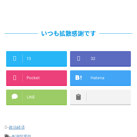
いつも拡散感謝です
13
32
Pocket
Hatena
LINE
-
政治経済
-
参議院選挙