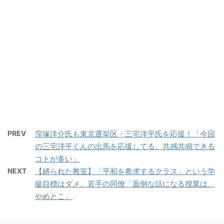
PREV
窪塚洋介氏も東京選挙区・三宅洋平氏を応援！「今回
の三宅洋平くんの出馬を応援してる。共感共鳴できる
コトが多い」
NEXT
【縛られた教室】「平和を希求するクラス」という学
級目標はダメ。若手の同僚「面倒な話になる授業は、
やめとこ」