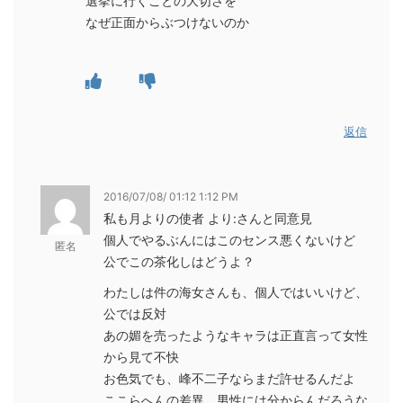
選挙に行くことの大切さを
なぜ正面からぶつけないのか
返信
2016/07/08/ 01:12 1:12 PM
私も月よりの使者 より:さんと同意見
個人でやるぶんにはこのセンス悪くないけど
匿名
公でこの茶化しはどうよ？
わたしは件の海女さんも、個人ではいいけど、
公では反対
あの媚を売ったようなキャラは正直言って女性
から見て不快
お色気でも、峰不二子ならまだ許せるんだよ
ここらへんの差異、男性には分からんだろうな