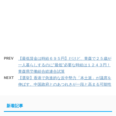
PREV
【最低賃金は時給６９５円】だけど、青森で２５歳が
一人暮らしするのに”最低”必要な時給は１２４３円！
青森県労働組合総連合試算
NEXT
【選挙】香港で急進的な反中勢力「本土派」が議席を
伸ばす。中国政府とのあつれきが一段と高まる可能性
新着記事