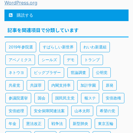
WordPress.org
購読する
記事を関連項目で分類しています
2019年参院選
すばらしい新世界
れいわ新選組
アベノミクス
シールズ
デモ
トランプ
ネトウヨ
ビッグブラザー
世論調査
公明党
共産党
共謀罪
内閣支持率
加計学園
原発
参議院選挙
国会
国民民主党
報ステ
安倍政権
安倍総理
安全保障関連法案
山本太郎
希望の党
年金
憲法改正
戦争法
新型肺炎
東京五輪