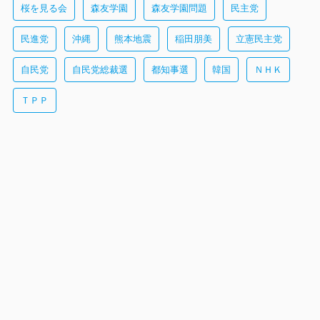
桜を見る会
森友学園
森友学園問題
民主党
民進党
沖縄
熊本地震
稲田朋美
立憲民主党
自民党
自民党総裁選
都知事選
韓国
ＮＨＫ
ＴＰＰ