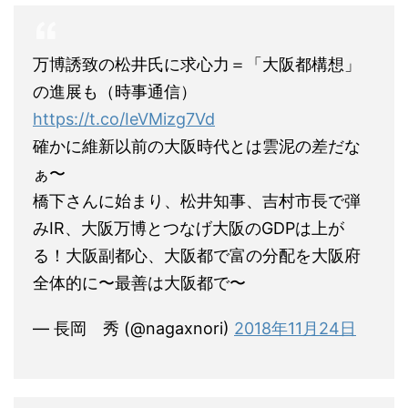
万博誘致の松井氏に求心力＝「大阪都構想」
の進展も（時事通信）
https://t.co/IeVMizg7Vd
確かに維新以前の大阪時代とは雲泥の差だな
ぁ〜
橋下さんに始まり、松井知事、吉村市長で弾
みIR、大阪万博とつなげ大阪のGDPは上が
る！大阪副都心、大阪都で富の分配を大阪府
全体的に〜最善は大阪都で〜
— 長岡 秀 (@nagaxnori)
2018年11月24日