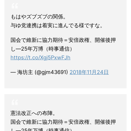
もはやズブズブの関係。
与ゆ党連携は着実に進んでる様ですな。
国会で維新に協力期待＝安倍政権、開催後押
し―25年万博（時事通信）
https://t.co/Xgj5PxwFJh
— 海坊主 (@gjm43691)
2018年11月24日
憲法改正への布陣。
国会で維新に協力期待＝安倍政権、開催後押
し―25年万博（時事通信）