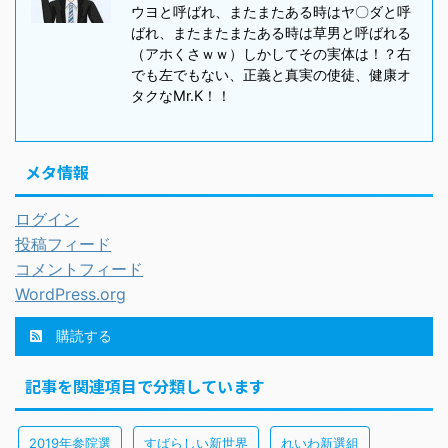
ウヨと呼ばれ、またまたある時はヤ〇ダと呼
ばれ、またまたまたある時は草男と呼ばれる
（アホくさｗｗ）しかしてその実体は！？右
でも左でもない、正義と真実の使徒、健康オ
タクなMr.K！！
メタ情報
ログイン
投稿フィード
コメントフィード
WordPress.org
購読する
記事を関連項目で分類しています
2019年参院選
すばらしい新世界
れいわ新選組