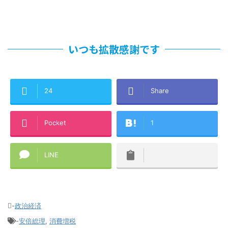
いつも拡散感謝です
24
Share
Pocket
1
LINE
-
政治経済
-
安倍総理
,
消費増税