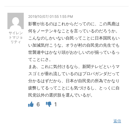
2019/10/07/ 01:55 1:55 PM
影響が出るのはこれからだってのに、この馬鹿は
何をノーテンキなことを言っているのだろうか。
サイレン
トマジョ
こんなのしかいない自民ってことに日本国民もい
リティ
い加減気付こうな。オラが村の自民党の先生でも
世襲連中はかなり頭がおかしいのが揃っているっ
てことにさ。
まあ、これに気付けるなら、新聞テレビというマ
スゴミが垂れ流しているのはプロパガンダだって
分かるはずだから、日本が自民党の所為でかなり
疲弊してるってことにも気づけるし、とっくに自
民党以外の選択肢を選んでいるが。
6
1
返信