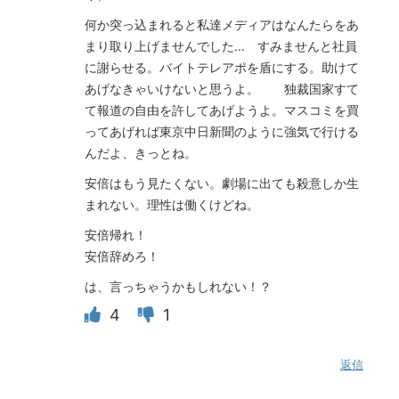
何か突っ込まれると私達メディアはなんたらをあ
まり取り上げませんでした... すみませんと社員
に謝らせる。バイトテレアポを盾にする。助けて
あげなきゃいけないと思うよ。 独裁国家すて
て報道の自由を許してあげようよ。マスコミを買
ってあげれば東京中日新聞のように強気で行ける
んだよ、きっとね。
安倍はもう見たくない。劇場に出ても殺意しか生
まれない。理性は働くけどね。
安倍帰れ！
安倍辞めろ！
は、言っちゃうかもしれない！？
4
1
返信