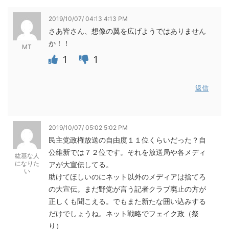
2019/10/07/ 04:13 4:13 PM
さあ皆さん、想像の翼を広げようではありません
か！！
MT
1
1
返信
2019/10/07/ 05:02 5:02 PM
民主党政権放送の自由度１１位くらいだった？自
公維新では７２位です。それを放送局や各メディ
紘基な人
になりた
アが大宣伝してる。
い
助けてほしいのにネット以外のメディアは捨てろ
の大宣伝。まだ野党が言う記者クラブ廃止の方が
正しくも聞こえる。でもまた新たな囲い込みする
だけでしょうね。ネット戦略でフェイク政（祭
り）