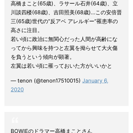
高橋まこと(65歳)、ラサール石井(64歳)、立
川談四楼(68歳)、吉田照美(68歳)…この安倍晋
三(65歳)世代の“反アベ アレルギー”罹患率の
高さに注目。
若い頃に政治に無関心だった人間が高齢にな
ってから興味を持つと左翼を拗らせて大火傷
を負うという傾向が顕著。
左翼は若い頃に罹っておいた方がいいかと
— tenon (@tenon17510015)
January 6,
2020
BOWIEのドラマー高橋まことさん