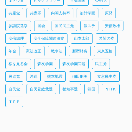
ネトウヨ
ビッグブラザー
世論調査
公明党
共産党
共謀罪
内閣支持率
加計学園
原発
参議院選挙
国会
国民民主党
報ステ
安倍政権
安倍総理
安全保障関連法案
山本太郎
希望の党
年金
憲法改正
戦争法
新型肺炎
東京五輪
桜を見る会
森友学園
森友学園問題
民主党
民進党
沖縄
熊本地震
稲田朋美
立憲民主党
自民党
自民党総裁選
都知事選
韓国
ＮＨＫ
ＴＰＰ