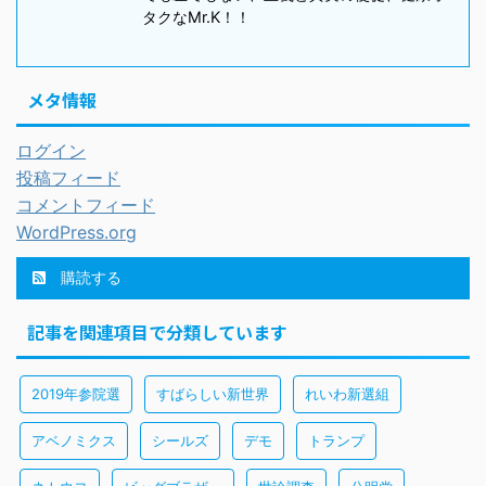
タクなMr.K！！
メタ情報
ログイン
投稿フィード
コメントフィード
WordPress.org
購読する
記事を関連項目で分類しています
2019年参院選
すばらしい新世界
れいわ新選組
アベノミクス
シールズ
デモ
トランプ