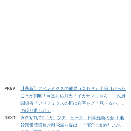
PREV
【悲報】アベノミクスの成果（ＧＤＰ）出鱈目だった
ことが判明！⇒室井佑月氏「イカサマじゃん！」政府
関係者「アベノミクスの肝は数字をどう見せるか。こ
の繰り返しだ」
NEXT
2020/01/07（火）プチニュース「日本維新の会 下地
幹郎衆院議員が離党届を提出」「“IR”で攻めたいが…