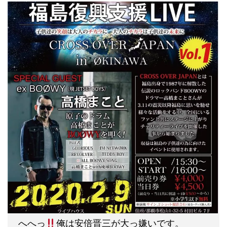
へへっ
俺は安倍晋三が大っ嫌いです。