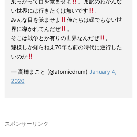
乗っかって目を覚ませよ
。ま訳のわかんな
い世界には行きたくは無いです
。
みんな目を覚ませよ
俺たちは碌でもない世
界に導かれてんだぜ
。
そこは戦争とか有りの世界なんだぜ
。
爺様しか知らねえ70年も前の時代に逆行した
いのか
— 高橋まこと (@atomicdrum)
January 4,
2020
スポンサーリンク