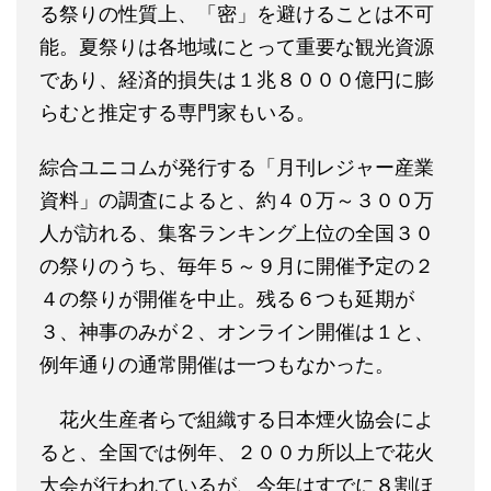
る祭りの性質上、「密」を避けることは不可
能。夏祭りは各地域にとって重要な観光資源
であり、経済的損失は１兆８０００億円に膨
らむと推定する専門家もいる。
綜合ユニコムが発行する「月刊レジャー産業
資料」の調査によると、約４０万～３００万
人が訪れる、集客ランキング上位の全国３０
の祭りのうち、毎年５～９月に開催予定の２
４の祭りが開催を中止。残る６つも延期が
３、神事のみが２、オンライン開催は１と、
例年通りの通常開催は一つもなかった。
花火生産者らで組織する日本煙火協会によ
ると、全国では例年、２００カ所以上で花火
大会が行われているが、今年はすでに８割ほ