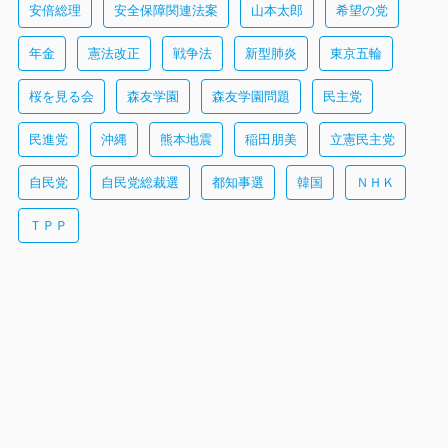
安倍総理
安全保障関連法案
山本太郎
希望の党
年金
憲法改正
戦争法
新型肺炎
東京五輪
桜を見る会
森友学園
森友学園問題
民主党
民進党
沖縄
熊本地震
稲田朋美
立憲民主党
自民党
自民党総裁選
都知事選
韓国
ＮＨＫ
ＴＰＰ