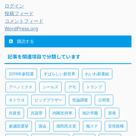
ログイン
投稿フィード
コメントフィード
WordPress.org
購読する
記事を関連項目で分類しています
2019年参院選
すばらしい新世界
れいわ新選組
アベノミクス
シールズ
デモ
トランプ
ネトウヨ
ビッグブラザー
世論調査
公明党
共産党
共謀罪
内閣支持率
加計学園
原発
参議院選挙
国会
国民民主党
報ステ
安倍政権