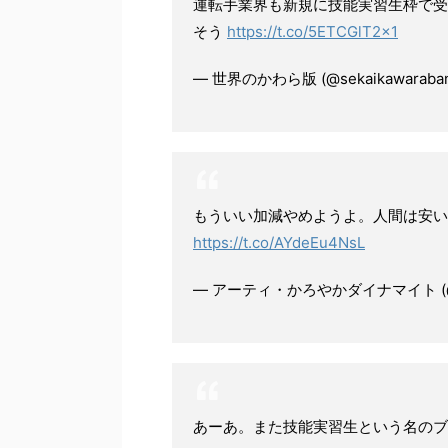
運転手業界も新規に技能実習生枠で受
そう
https://t.co/5ETCGlT2x1
— 世界のかわら版 (@sekaikawaraba
もういい加減やめようよ。人間は安い
https://t.co/AYdeEu4NsL
— アーティ・かろやかダイナマイト (@Ert
あーあ。また技能実習生という名の