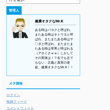
管理人
健康オタクなMr.K
ある時はパヨクと呼ばれ、
またある時はネトウヨと呼
ばれ、またまたある時はヤ
〇ダと呼ばれ、またまたま
たある時は草男と呼ばれる
（アホくさｗｗ）しかして
その実体は！？右でも左で
もない、正義と真実の使
徒、健康オタクなMr.K！！
メタ情報
ログイン
投稿フィード
コメントフィード