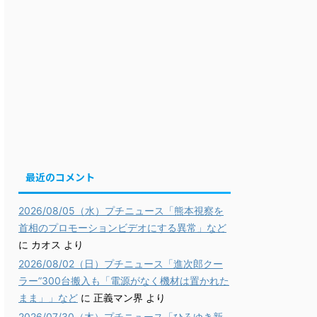
最近のコメント
2026/08/05（水）プチニュース「熊本視察を
首相のプロモーションビデオにする異常」など
に
カオス
より
2026/08/02（日）プチニュース「進次郎クー
ラー”300台搬入も「電源がなく機材は置かれた
まま」」など
に
正義マン界
より
2026/07/30（木）プチニュース「ひろゆき新