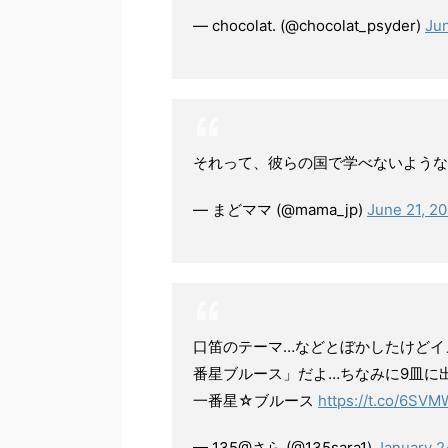
— chocolat. (@chocolat_psyder)
Ju
それって、彼らの国で学べないよう
— まどママ (@mama_jp)
June 21, 2
口笛のテーマ…などとぼかしたけどイ
番星ブルース」だよ…ちなみに9皿に
一番星☆ブルース
https://t.co/6SV
— 135@さら (@135sara1)
January 2