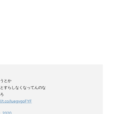
うとか
とすらしなくなってんのな
ろ
://t.co/IuegvgoFYF
, 2020