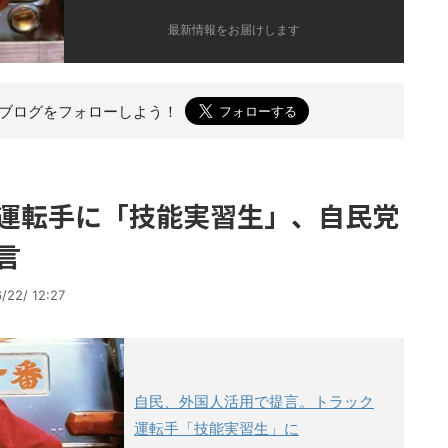
最新情報をお届けします
のブログを
フォローしよう！
運転手に「技能実習生」、自民党
言
/22/ 12:27
自民、外国人活用で提言。トラック
運転手「技能実習生」に