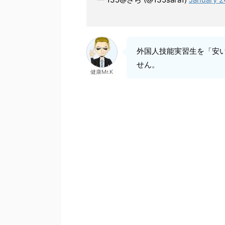
外国人技能実習生を「安
せん。
健康Mr.K