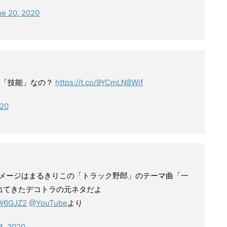
ne 20, 2020
な「技能」なの？
https://t.co/9YCmLN8Wif
020
メージはまるきりこの「トラック野郎」のテーマ曲「一
出てきたデコトラの元ネタだよ
MW6GJZ2
@YouTube
より
4, 2020