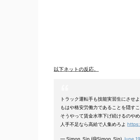
以下ネットの反応。
トラック運転手も技能実習生にさせよ
もはや格安労働力であることを隠すこ
そうやって賃金水準下げ続けるのやめ
人手不足なら高給で人集めろよ
https
— Simon_Sin (@Simon_Sin)
June 19