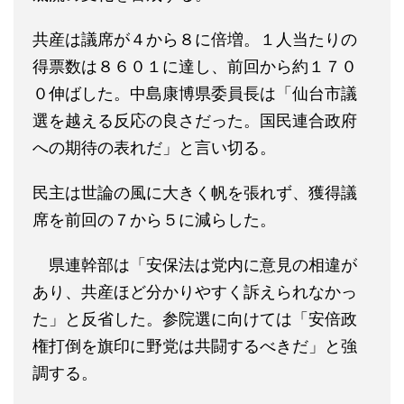
共産は議席が４から８に倍増。１人当たりの
得票数は８６０１に達し、前回から約１７０
０伸ばした。中島康博県委員長は「仙台市議
選を越える反応の良さだった。国民連合政府
への期待の表れだ」と言い切る。
民主は世論の風に大きく帆を張れず、獲得議
席を前回の７から５に減らした。
県連幹部は「安保法は党内に意見の相違が
あり、共産ほど分かりやすく訴えられなかっ
た」と反省した。参院選に向けては「安倍政
権打倒を旗印に野党は共闘するべきだ」と強
調する。