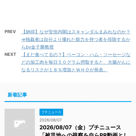
PREV
【納得】なぜ安倍内閣はスキャンダルまみれなのか？
⇒独裁者は自分より優れた能力を持つ者を排除するか
らby金子勝教授
NEXT
【まだ食べてるの？】ベーコン・ハム・ソーセージな
どの加工肉を毎日５０グラム摂取すると、大腸がんに
なるリスクが１８％増加とＷＨＯが発表。
新着記事
プチニュース
2026/08/07
2026/08/07（金）プチニュース
「被災地への視察を自らPR動画とし