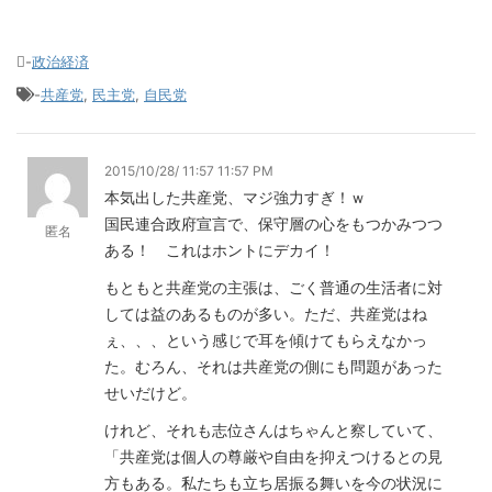
-
政治経済
-
共産党
,
民主党
,
自民党
2015/10/28/ 11:57 11:57 PM
本気出した共産党、マジ強力すぎ！ｗ
国民連合政府宣言で、保守層の心をもつかみつつ
匿名
ある！ これはホントにデカイ！
もともと共産党の主張は、ごく普通の生活者に対
しては益のあるものが多い。ただ、共産党はね
ぇ、、、という感じで耳を傾けてもらえなかっ
た。むろん、それは共産党の側にも問題があった
せいだけど。
けれど、それも志位さんはちゃんと察していて、
「共産党は個人の尊厳や自由を抑えつけるとの見
方もある。私たちも立ち居振る舞いを今の状況に