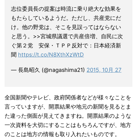
志位委員長の提案は時流に乗り絶大な効果を
もたらしているようだ。ただし、共産党にだ
け。他の野党は、そこを見誤ってはならない
と思う。>>宮城県議選で共産倍増、自民に次
ぐ第２党 安保・ＴＰＰ反対で：日本経済新
聞
https://t.co/N8XthXzWtD
— 長島昭久 (@nagashima21)
2015, 10月 27
全国新聞やテレビ、政府関係者などが様々なことを
言っていますが、開票結果や地元の新聞を見るとま
た違った側面が見えてきますね。開票結果のような
一次資料を大切にすることはもちろんですが、地方
のことは地方の情報も取り入れたいものです。