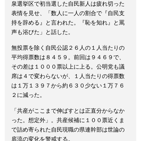
泉選挙区で初当選した自民新人は疲れ切った
表情を見せ、「数人に一人の割合で『自民支
持を辞める』と言われた。『恥を知れ』と罵
声も浴びた」と話した。
無投票を除く自民公認２６人の１人当たりの
平均得票数は８４５９。前回は９４６９で、
その差は１０００票以上に上る。公明党も議
席は４で変わらないが、１人当たりの得票数
は１万１３９７から約６３０少ない１万７６
２に減った。
「共産がここまで伸ばすとは正直分からなか
った。想定外」。共産候補に１００票近くま
で詰め寄られた自民現職の県連幹部は世論の
底流の変化を警戒する。